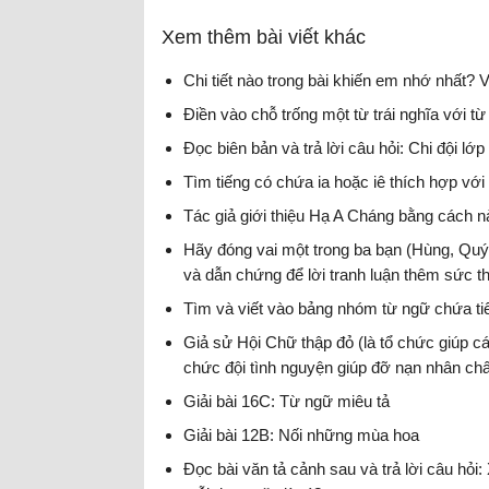
Xem thêm bài viết khác
Chi tiết nào trong bài khiến em nhớ nhất? 
Điền vào chỗ trống một từ trái nghĩa với t
Đọc biên bản và trả lời câu hỏi: Chi đội lớp
Tìm tiếng có chứa ia hoặc iê thích hợp vớ
Tác giả giới thiệu Hạ A Cháng bằng cách n
Hãy đóng vai một trong ba bạn (Hùng, Quý,
và dẫn chứng để lời tranh luận thêm sức t
Tìm và viết vào bảng nhóm từ ngữ chứa ti
Giả sử Hội Chữ thập đỏ (là tổ chức giúp cá
chức đội tình nguyện giúp đỡ nạn nhân chấ
nguyện.
Giải bài 16C: Từ ngữ miêu tả
Giải bài 12B: Nối những mùa hoa
Đọc bài văn tả cảnh sau và trả lời câu hỏi