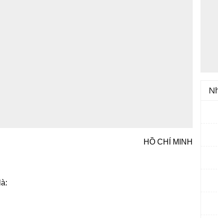
Nh
HỒ CHÍ MINH
là: