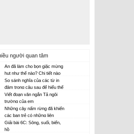
iều người quan tâm
An đã làm cho bọn giặc mừng
hụt như thế nào? Chi tiết nào
thể hiện rõ nhất sự ứng xử
So sánh nghĩa của các từ in
thông minh của dì Năm?
đậm trong câu sau để hiểu thế
nào là từ trái nghĩa
Viết đoạn văn ngắn Tả ngôi
trường của em
Tả ngôi trường lớp 5
Những cây nấm rừng đã khiến
các bạn trẻ có những liên
tưởng thú vị gì? Vì sao các
Giải bài 6C: Sông, suối, biển,
bạn lại có những liên tưởng
hồ