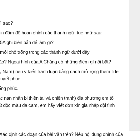
Vì sao?
ừ in đậm để hoàn chỉnh các thành ngữ, tục ngữ sau:
 5A ghi biên bản để làm gì?
i mỗi chỗ trống trong các thành ngữ dưới đây
ào? Ngoại hình của A Cháng có những điểm gì nổi bật?
 Nam) nêu ý kiến tranh luận bằng cách mở rộng thêm lí lẽ
huyết phục.
ếng phúc.
c nạn nhân bị thiên tai và chiến tranh) địa phương em tổ
t độc màu da cam, em hãy viết đơn xin gia nhập đội tình
: Xác định các đoạn của bài văn trên? Nêu nội dung chính của