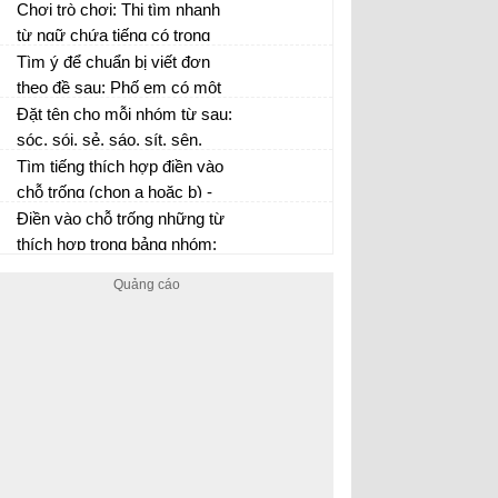
ấy? Nhờ những liên tưởng ấy
Chơi trò chơi: Thi tìm nhanh
mà cảnh vật đẹp lên như thế
từ ngữ chứa tiếng có trong
nào?
bảng
Tìm ý để chuẩn bị viết đơn
theo đề sau: Phố em có một
hàng cây to, nhiều cành
Đặt tên cho mỗi nhóm từ sau:
vướng vào đường dây điện...
sóc, sói, sẻ, sáo, sít, sên,
sam, sò, sứa, sán...
Tìm tiếng thích hợp điền vào
chỗ trống (chọn a hoặc b) -
trang 160 sgk
Điền vào chỗ trống những từ
thích hợp trong bảng nhóm: