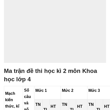
Ma trận đề thi học kì 2 môn Khoa
học lớp 4
Số
Mức 1
Mức 2
Mức 3
Mạch
câu
kiến
và
TN
TN
TN
thức, kĩ
HT
HT
HT
số
TL
TL
TL