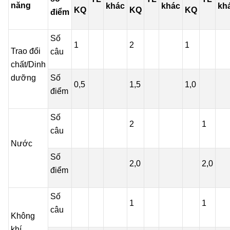
năng
khác
khác
kh
KQ
KQ
KQ
điểm
Số
1
2
1
Trao đổi
câu
chất/Dinh
dưỡng
Số
0,5
1,5
1,0
điểm
Số
2
1
câu
Nước
Số
2,0
2,0
điểm
Số
1
1
câu
Không
khí