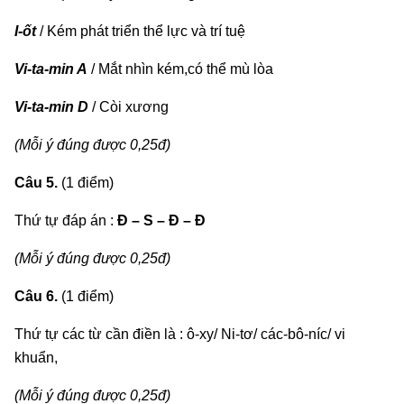
I-ốt
/ Kém phát triển thể lực và trí tuệ
Vi-ta-min A
/ Mắt nhìn kém,có thể mù lòa
Vi-ta-min D
/ Còi xương
(Mỗi ý đúng được 0,25đ)
Câu 5.
(1 điểm)
Thứ tự đáp án :
Đ – S – Đ – Đ
(Mỗi ý đúng được 0,25đ)
Câu 6.
(1 điểm)
Thứ tự các từ cần điền là :
ô-xy/ Ni-tơ/ các-bô-níc/ vi
khuẩn,
(Mỗi ý đúng được 0,25đ)