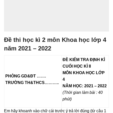
Đề thi học kì 2 môn Khoa học lớp 4
năm 2021 – 2022
ĐỀ KIỂM TRA ĐỊNH KÌ
CUỐI HỌC KÌ II
MÔN KHOA HỌC LỚP
PHÒNG GD&ĐT
…
….
4
TRƯỜNG TH&THCS
…
……..
NĂM HỌC: 2021 – 2022
(Thời gian làm bài : 40
phút)
Em hãy khoanh vào chữ cái trước ý trả lời đúng (từ câu 1