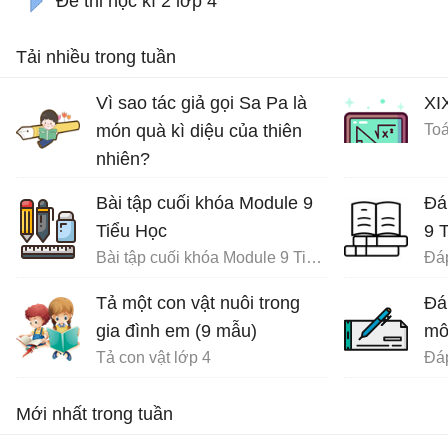
Đề thi học kì 2 lớp 4
Tải nhiều trong tuần
Vì sao tác giả gọi Sa Pa là
XI
món quà kì diệu của thiên
Toá
nhiên?
Ôn tập tiếng Việt lớp 4
Bài tập cuối khóa Module 9
Đá
Tiểu Học
9 
Bài tập cuối khóa Module 9 Tiểu Học đầy đủ
Tả một con vật nuôi trong
Đá
gia đình em (9 mẫu)
mô
Tả con vật lớp 4
Mới nhất trong tuần