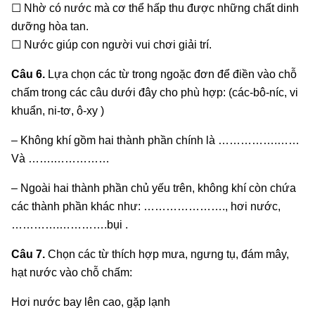
☐ Nhờ có nước mà cơ thể hấp thu được những chất dinh
dưỡng hòa tan.
☐ Nước giúp con người vui chơi giải trí.
Câu 6.
Lựa chọn các từ trong ngoặc đơn để điền vào chỗ
chấm trong các câu dưới đây cho phù hợp: (các-bô-níc, vi
khuẩn, ni-tơ, ô-xy )
– Không khí gồm hai thành phần chính là …………….……
Và …….……………
– Ngoài hai thành phần chủ yếu trên, không khí còn chứa
các thành phần khác như: …………………., hơi nước,
………….………….bụi .
Câu 7.
Chọn các từ thích hợp mưa, ngưng tụ, đám mây,
hạt nước vào chỗ chấm:
Hơi nước bay lên cao, gặp lạnh