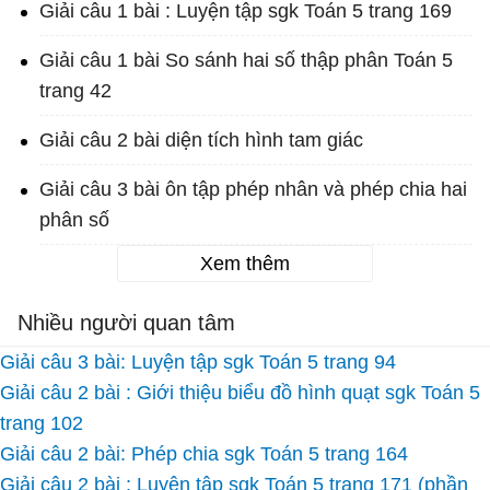
Giải câu 1 bài : Luyện tập sgk Toán 5 trang 169
Giải câu 1 bài So sánh hai số thập phân Toán 5
trang 42
Giải câu 2 bài diện tích hình tam giác
Giải câu 3 bài ôn tập phép nhân và phép chia hai
phân số
Xem thêm
Nhiều người quan tâm
Giải câu 3 bài: Luyện tập sgk Toán 5 trang 94
Giải câu 2 bài : Giới thiệu biểu đồ hình quạt sgk Toán 5
trang 102
Giải câu 2 bài: Phép chia sgk Toán 5 trang 164
Giải câu 2 bài : Luyện tập sgk Toán 5 trang 171 (phần