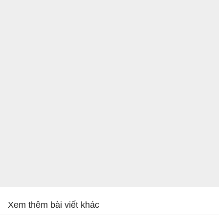
Xem thêm bài viết khác