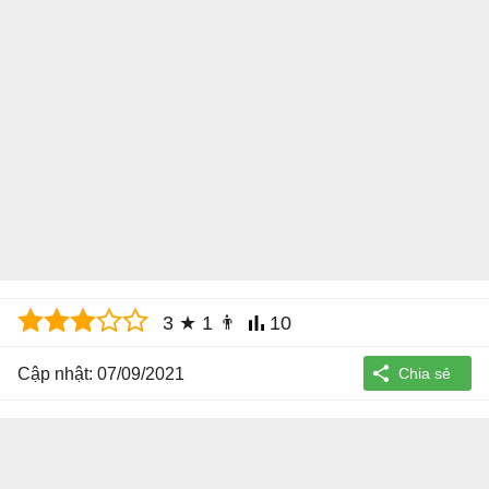
3
★
1
👨
10
Cập nhật: 07/09/2021