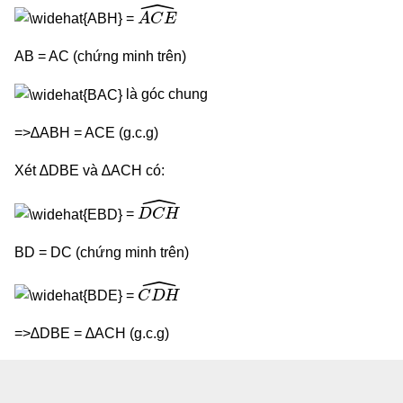
A
C
E
^
=
AB = AC (chứng minh trên)
là góc chung
=>∆ABH = ACE (g.c.g)
Xét ∆DBE và ∆ACH có:
D
C
H
^
=
BD = DC (chứng minh trên)
C
D
H
^
=
=>∆DBE = ∆ACH (g.c.g)