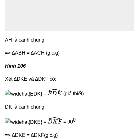
AH là cạnh chung.
=> ∆ABH = ∆ACH (g.c.g)
Hình 106
Xét ∆DKE và ∆DKF có:
F
D
K
^
=
(giả thiết)
DK là cạnh chung
D
K
F
^
0
=
= 90
=> ∆DKE = ∆DKF(g.c.g)