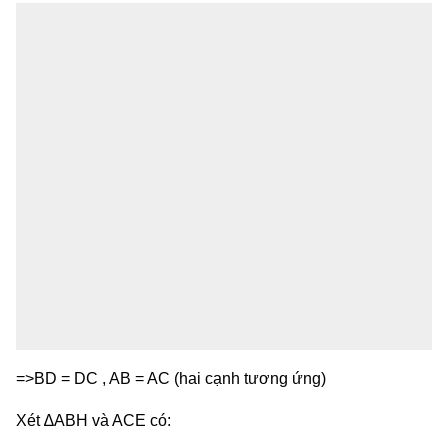
=>BD = DC , AB = AC (hai cạnh tương ứng)
Xét ∆ABH và ACE có: