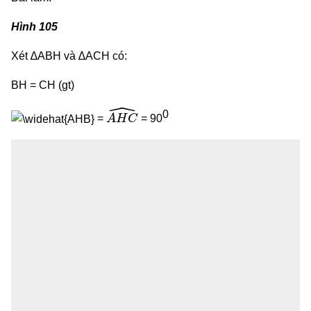
Hình 105
Xét ∆ABH và ∆ACH có:
BH = CH (gt)
A
H
C
^
0
=
= 90