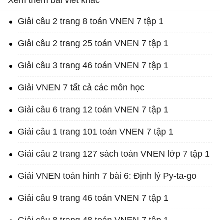
Xem thêm bài viết khác
Giải câu 2 trang 8 toán VNEN 7 tập 1
Giải câu 2 trang 25 toán VNEN 7 tập 1
Giải câu 3 trang 46 toán VNEN 7 tập 1
Giải VNEN 7 tất cả các môn học
Giải câu 6 trang 12 toán VNEN 7 tập 1
Giải câu 1 trang 101 toán VNEN 7 tập 1
Giải câu 2 trang 127 sách toán VNEN lớp 7 tập 1
Giải VNEN toán hình 7 bài 6: Định lý Py-ta-go
Giải câu 9 trang 46 toán VNEN 7 tập 1