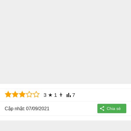
3
★
1
👨
7
Cập nhật: 07/09/2021