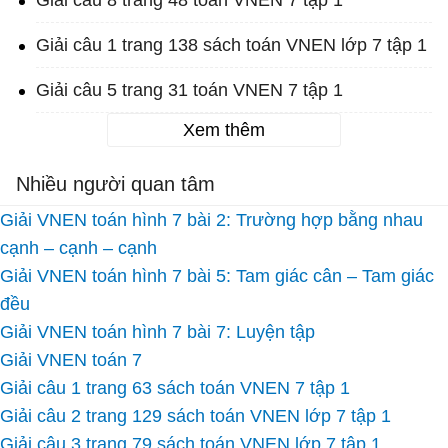
Giải câu 8 trang 48 toán VNEN 7 tập 1
Giải câu 1 trang 138 sách toán VNEN lớp 7 tập 1
Giải câu 5 trang 31 toán VNEN 7 tập 1
Xem thêm
Nhiều người quan tâm
Giải VNEN toán hình 7 bài 2: Trường hợp bằng nhau
cạnh – cạnh – cạnh
Giải VNEN toán hình 7 bài 5: Tam giác cân – Tam giác
đều
Giải VNEN toán hình 7 bài 7: Luyện tập
Giải VNEN toán 7
Giải câu 1 trang 63 sách toán VNEN 7 tập 1
Giải câu 2 trang 129 sách toán VNEN lớp 7 tập 1
Giải câu 3 trang 79 sách toán VNEN lớp 7 tập 1