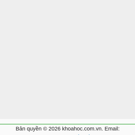
Bản quyền © 2026 khoahoc.com.vn. Email: