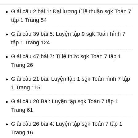
Giải câu 2 bài 1: Đại lượng tỉ lệ thuận sgk Toán 7
tập 1 Trang 54
Giải câu 39 bài 5: Luyện tập 9 sgk Toán hình 7
tập 1 Trang 124
Giải câu 47 bài 7: Tỉ lệ thức sgk Toán 7 tập 1
Trang 26
Giải câu 21 bài: Luyện tập 1 sgk Toán hình 7 tập
1 Trang 115
Giải câu 20 Bài: Luyện tập sgk Toán 7 tập 1
Trang 61
Giải câu 26 bài 4: Luyện tập sgk Toán 7 tập 1
Trang 16