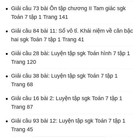
Giải câu 73 bài Ôn tập chương II Tam giác sgk
Toán 7 tập 1 Trang 141
Giải câu 84 bài 11: Số vô tỉ. Khái niệm về căn bậc
hai sgk Toán 7 tập 1 Trang 41
Giải câu 28 bài: Luyện tập sgk Toán hình 7 tập 1
Trang 120
Giải câu 38 bài: Luyện tập sgk Toán 7 tập 1
Trang 68
Giải câu 16 bài 2: Luyện tập sgk Toán 7 tập 1
Trang 87
Giải câu 93 bài 12: Luyện tập sgk Toán 7 tập 1
Trang 45