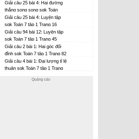
tam giác sgk Toán hình 7 tập 1
Giải câu 25 bài 4: Hai đường
Trang 124
thẳng song song sgk Toán
hình 7 tập 1 Trang 91
Giải câu 25 bài 4: Luyện tập
sgk Toán 7 tập 1 Trang 16
Giải câu 94 bài 12: Luyện tập
sgk Toán 7 tập 1 Trang 45
Giải câu 2 bài 1: Hai góc đối
đỉnh sgk Toán 7 tập 1 Trang 82
Giải câu 4 bài 1: Đại lượng tỉ lệ
thuận sgk Toán 7 tập 1 Trang
54