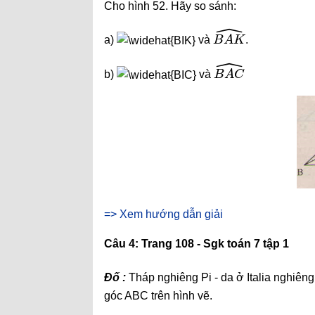
Cho hình 52. Hãy so sánh:
B
A
K
^
a)
và
.
B
A
C
^
b)
và
=> Xem hướng dẫn giải
Câu 4: Trang 108 - Sgk toán 7 tập 1
Đố :
Tháp nghiêng Pi - da ở Italia nghiêng
góc ABC trên hình vẽ.