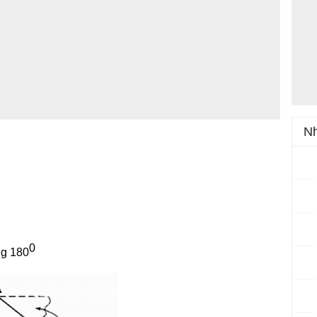
Nh
0
ng 180