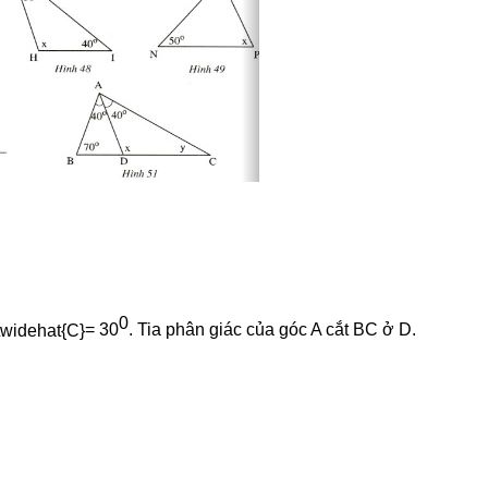
0
= 30
. Tia phân giác của góc A cắt BC ở D.