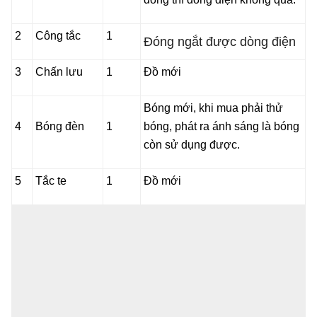
2
Công tắc
1
Đóng ngắt được dòng điện
3
Chấn lưu
1
Đồ mới
Bóng mới, khi mua phải thử
4
Bóng đèn
1
bóng, phát ra ánh sáng là bóng
còn sử dụng được.
5
Tắc te
1
Đồ mới