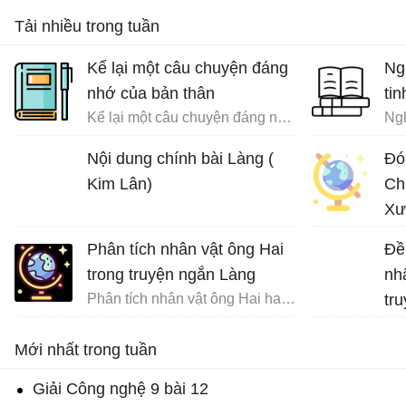
Tải nhiều trong tuần
Kể lại một câu chuyện đáng
Ng
nhớ của bản thân
tin
Kể lại một câu chuyện đáng nhớ của bản thân trong đó có sử dụng các yếu tố nghị luận và miêu tả nội tâm
Ngh
Nội dung chính bài Làng (
Đó
Kim Lân)
Ch
Xư
Phân tích nhân vật ông Hai
Đề
trong truyện ngắn Làng
nh
Phân tích nhân vật ông Hai hay nhất
tr
Na
Mới nhất trong tuần
Giải Công nghệ 9 bài 12