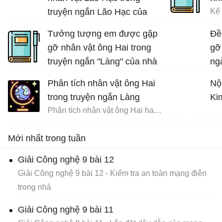
truyện ngắn Lão Hạc của
Nam Cao.
Tưởng tượng em được gặp
Đề
gỡ nhân vật ông Hai trong
gỡ
truyện ngắn "Làng" của nhà
ng
văn Kim Lân và trò chuyện
nh
Phân tích nhân vật ông Hai
Nộ
cùng ông về những ngày
trong truyện ngắn Làng
Ki
tháng đi tản cư
Phân tích nhân vật ông Hai hay nhất
Tưởng tượng gặp gỡ và trò chuyện với ông Hai
Mới nhất trong tuần
Giải Công nghệ 9 bài 12
Giải Công nghệ 9 bài 12 - Kiểm tra an toàn mạng điện
trong nhà
Giải Công nghệ 9 bài 11