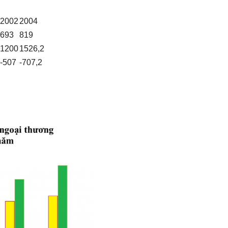
2002
2004
693
819
1200
1526,2
-507
-707,2