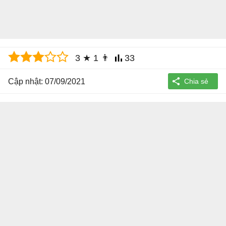
3
★
1
👨
33
Cập nhật: 07/09/2021