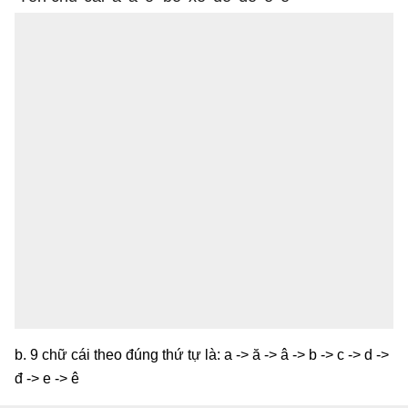
b. 9 chữ cái theo đúng thứ tự là: a -> ă -> â -> b -> c -> d ->
đ -> e -> ê