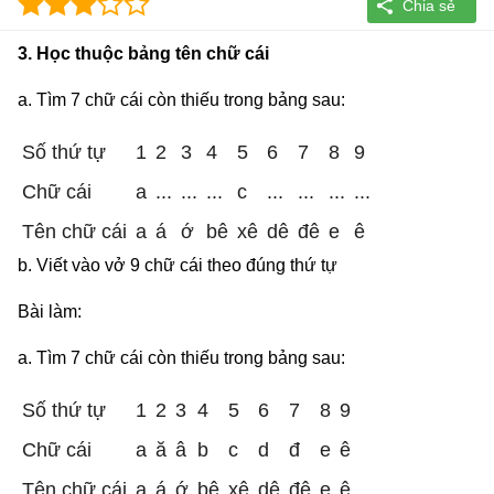
3. Học thuộc bảng tên chữ cái
a. Tìm 7 chữ cái còn thiếu trong bảng sau:
Số thứ tự
1
2
3
4
5
6
7
8
9
Chữ cái
a
...
...
...
c
...
...
...
...
Tên chữ cái
a
á
ớ
bê
xê
dê
đê
e
ê
b. Viết vào vở 9 chữ cái theo đúng thứ tự
Bài làm:
a. Tìm 7 chữ cái còn thiếu trong bảng sau:
Số thứ tự
1
2
3
4
5
6
7
8
9
Chữ cái
a
ă
â
b
c
d
đ
e
ê
Tên chữ cái
a
á
ớ
bê
xê
dê
đê
e
ê