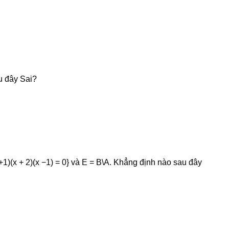
u đây Sai?
x +1)(x + 2)(x −1) = 0} và E = B\A. Khẳng định nào sau đây