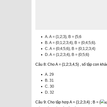
A. A = {1;2;3}, B = {5;6
B. A = {0;1;2;3;4}, B = {0;4;5;6}.
C. A = {0;4;5;6}, B = {0;1;2;3;4}
D. A = {1;2;3;4}, B = {0;5;6}
Câu 8: Cho A = {1;2;3,4,5} , số tập con khá
A. 29
B. 31
C. 30
D. 32
Câu 9: Cho tập hợp A = {1;2;3;4} ; B = {