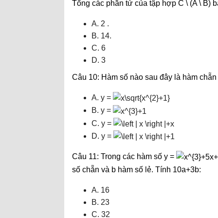
Tổng các phần tử của tập hợp C \ (A \ B) 
A. 2 .
B. 14.
C. 6
D. 3
Câu 10: Hàm số nào sau đây là hàm chẵn
A. y =
B. y =
C. y =
D. y =
Câu 11: Trong các hàm số y =
số chẵn và b hàm số lẻ. Tính 10a+3b:
A. 16
B. 23
C. 32