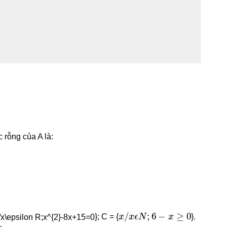
c rỗng của A là:
x
/
x
ϵ
N
;
6
−
x
≥
0
}; C = {
}.