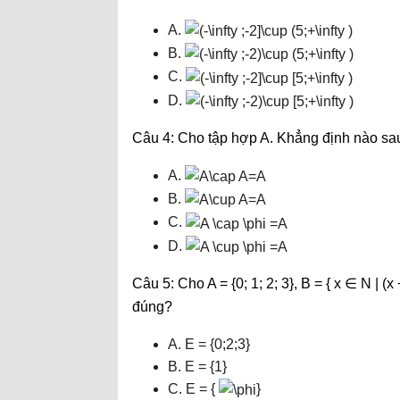
A.
B.
C.
D.
Câu 4: Cho tập hợp A. Khẳng định nào sa
A.
B.
C.
D.
Câu 5: Cho A = {0; 1; 2; 3}, B = { x ∈ N | (
đúng?
A. E = {0;2;3}
B. E = {1}
C. E = {
}