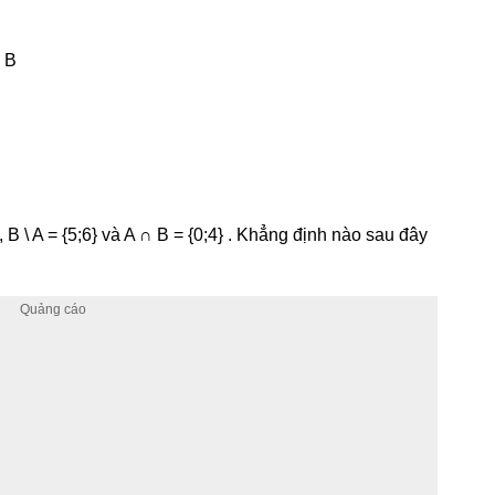
∩ B
, B \ A = {5;6} và A ∩ B = {0;4} . Khẳng định nào sau đây