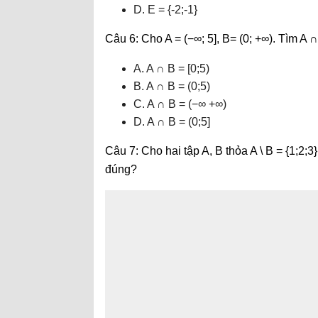
D. E = {-2;-1}
Câu 6: Cho A = (−∞; 5], B= (0; +∞). Tìm A 
A. A ∩ B = [0;5)
B. A ∩ B = (0;5)
C. A ∩ B = (−∞ +∞)
D. A ∩ B = (0;5]
Câu 7: Cho hai tập A, B thỏa A \ B = {1;2;3}
đúng?