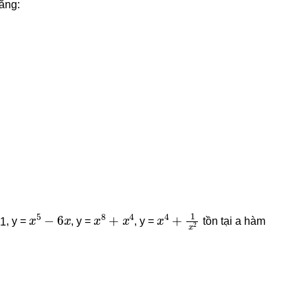
bằng:
x
5
−
6
x
x
8
+
x
4
x
4
+
1
x
2
, y =
, y =
, y =
tồn tại a hàm