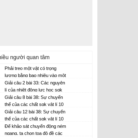
iều người quan tâm
Phải treo một vật có trọng
lượng bằng bao nhiêu vào một
lò xo có độ cứng k = 100 N/m
Giải câu 2 bài 33: Các nguyên
để nó dãn 10 cm?
lí của nhiệt động lực học sgk
vật lí 10 trang 179
Giải câu 8 bài 38: Sự chuyển
thể của các chất sgk vật lí 10
trang 210
Giải câu 12 bài 38: Sự chuyển
thể của các chất sgk vật lí 10
trang 210
Để khảo sát chuyển động ném
ngang, ta chọn tọa độ đề các