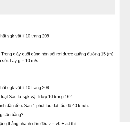
ất sgk vật lí 10 trang 209
. Trong giây cuối cùng hòn sỏi rơi được quãng đường 15 (m).
 sỏi. Lấy g = 10 m/s
ất sgk vật lí 10 trang 209
 luật Sác lơ sgk vật lí lớp 10 trang 162
nh dần đều. Sau 1 phút tàu đạt tốc độ 40 km/h.
ạng cân bằng?
ộng thẳng nhanh dần đều v = v0 + a.t thì