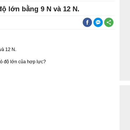
ộ lớn bằng 9 N và 12 N.
và 12 N.
o có độ lớn của hợp lực?