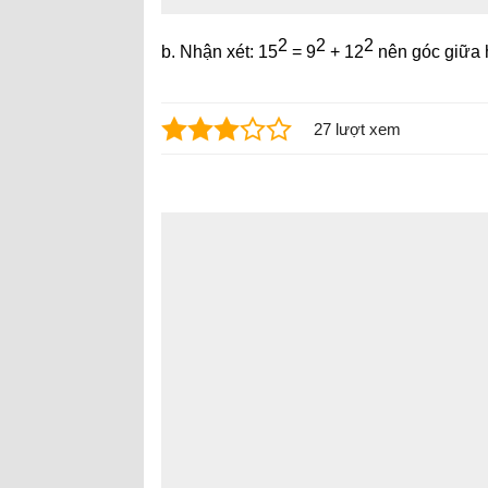
2
2
2
b. Nhận xét: 15
= 9
+ 12
nên góc giữa h
27 lượt xem