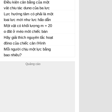
như thế nào là thích hợp nhất?
Điều kiện cân bằng của một
Nêu cách phân tích chuyển
vật chịu tác dụng của ba lực
động ném ngang
không song song là gì?
Lực hướng tâm có phải là một
loại lực mới như lực hấp dẫn
không?
Một vật có khối lượng m = 20
g đặt ở mép một chiếc bàn
quay. Hỏi phải quay bàn với
Hãy giải thích nguyên tắc hoạt
tần số vòng lớn nhất là bao
động của chiếc cân (Hình
nhiêu để vật không bị văng ra
18.7)
Mỗi người chịu một lực bằng
khỏi bàn?
bao nhiêu?