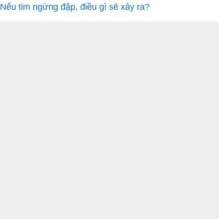
Nếu tim ngừng đập, điều gì sẽ xảy ra?