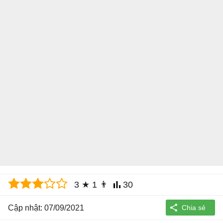
3
★
1
👨
30
Cập nhật: 07/09/2021