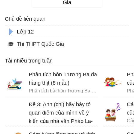
Gia
Chủ đề liên quan
Lớp 12
Thi THPT Quốc Gia
Tải nhiều trong tuần
Phân tích hồn Trương Ba da
Ph
hàng thịt (8 mẫu)
củ
Phân tích bài hồn Trương Ba da hàng thịt - Văn mẫu 12
Phâ
Đề 3: Anh (chị) hãy bày tỏ
Cả
quan điểm của mình về ý
củ
kiến của nhà văn Pháp La-
bơ-ruy-e: “Khi một tác phẩm