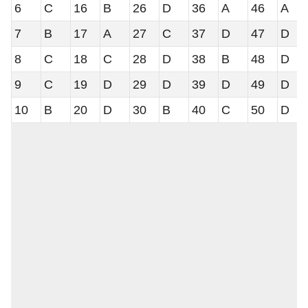
6
C
16
B
26
D
36
A
46
A
7
B
17
A
27
C
37
D
47
D
8
C
18
C
28
D
38
B
48
D
9
C
19
D
29
D
39
D
49
D
10
B
20
D
30
B
40
C
50
D