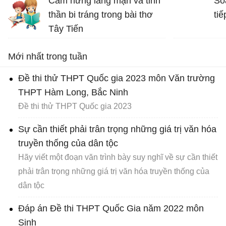
Cảm hứng lãng mạn và tinh
So
nâng cao tinh thần ta lên và
thần bi tráng trong bài thơ
tiế
gợi cho ta những tình cảm
Tây Tiến
cao quý và can đảm,...
Bài thơ Tây Tiến - Văn 12
Mới nhất trong tuần
Đề thi thử THPT Quốc gia 2023 môn Văn trường
THPT Hàm Long, Bắc Ninh
Đề thi thử THPT Quốc gia 2023
Sự cần thiết phải trân trọng những giá trị văn hóa
truyền thống của dân tộc
Hãy viết một đoạn văn trình bày suy nghĩ về sự cần thiết
phải trân trọng những giá trị văn hóa truyền thống của
dân tộc
Đáp án Đề thi THPT Quốc Gia năm 2022 môn
Sinh