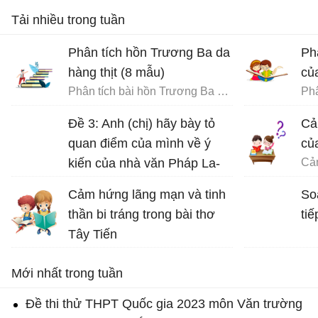
Tải nhiều trong tuần
Phân tích hồn Trương Ba da
Ph
hàng thịt (8 mẫu)
củ
Phân tích bài hồn Trương Ba da hàng thịt - Văn mẫu 12
Phâ
Đề 3: Anh (chị) hãy bày tỏ
Cả
quan điểm của mình về ý
củ
kiến của nhà văn Pháp La-
bơ-ruy-e: “Khi một tác phẩm
Cảm hứng lãng mạn và tinh
So
nâng cao tinh thần ta lên và
thần bi tráng trong bài thơ
tiế
gợi cho ta những tình cảm
Tây Tiến
cao quý và can đảm,...
Bài thơ Tây Tiến - Văn 12
Mới nhất trong tuần
Đề thi thử THPT Quốc gia 2023 môn Văn trường