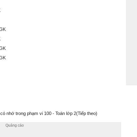
K
SGK
K
SGK
SGK
có nhớ trong phạm vi 100 - Toán lớp 2(Tiếp theo)