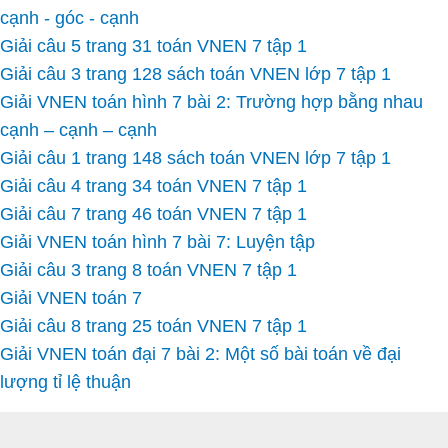
cạnh - góc - cạnh
Giải câu 5 trang 31 toán VNEN 7 tập 1
Giải câu 3 trang 128 sách toán VNEN lớp 7 tập 1
Giải VNEN toán hình 7 bài 2: Trường hợp bằng nhau
cạnh – cạnh – cạnh
Giải câu 1 trang 148 sách toán VNEN lớp 7 tập 1
Giải câu 4 trang 34 toán VNEN 7 tập 1
Giải câu 7 trang 46 toán VNEN 7 tập 1
Giải VNEN toán hình 7 bài 7: Luyện tập
Giải câu 3 trang 8 toán VNEN 7 tập 1
Giải VNEN toán 7
Giải câu 8 trang 25 toán VNEN 7 tập 1
Giải VNEN toán đại 7 bài 2: Một số bài toán về đại
lượng tỉ lệ thuận