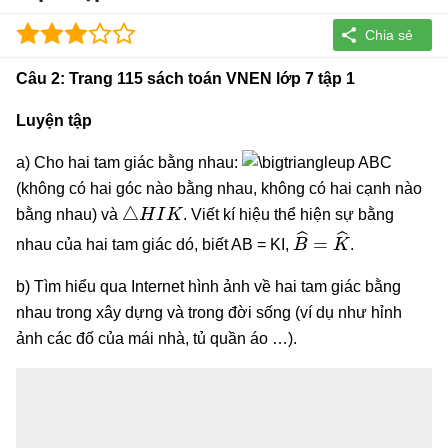
Câu 2: Trang 115 sách toán VNEN lớp 7 tập 1
Luyện tập
a) Cho hai tam giác bằng nhau:
(không có hai góc nào bằng nhau, không có hai cạnh nào
△
H
I
K
bằng nhau) và
. Viết kí hiệu thể hiện sự bằng
B
^
=
K
^
nhau của hai tam giác dó, biết AB = KI,
.
b) Tìm hiểu qua Internet hình ảnh về hai tam giác bằng
nhau trong xây dựng và trong đời sống (ví dụ như hỉnh
ảnh các đố của mái nhà, tủ quần áo …).