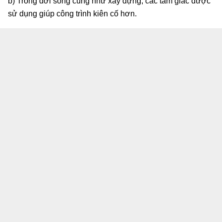
b) Trong đời sống cũng như xây dựng, các tam giác được
sử dụng giúp công trình kiên cố hơn.