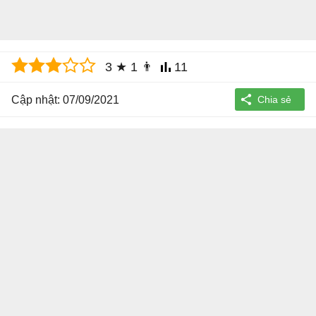
3
★
1
👨
11
Cập nhật: 07/09/2021