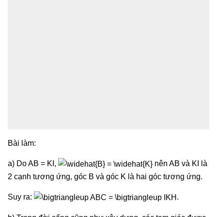
Bài làm:
a) Do AB = KI,
nên AB và KI là
2 cạnh tương ứng, góc B và góc K là hai góc tương ứng.
Suy ra:
.