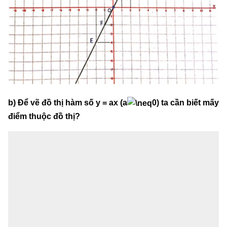
b) Để vẽ đồ thị hàm số y = ax (a
0) ta cần biết mấy
điểm thuộc đồ thị?