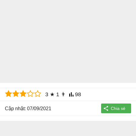
3
★
1
👨
98
Cập nhật: 07/09/2021