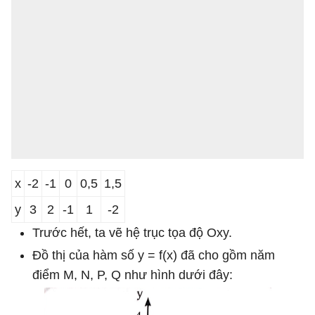
x
-2
-1
0
0,5
1,5
y
3
2
-1
1
-2
Trước hết, ta vẽ hệ trục tọa độ Oxy.
Đồ thị của hàm số y = f(x) đã cho gồm năm
điểm M, N, P, Q như hình dưới đây: