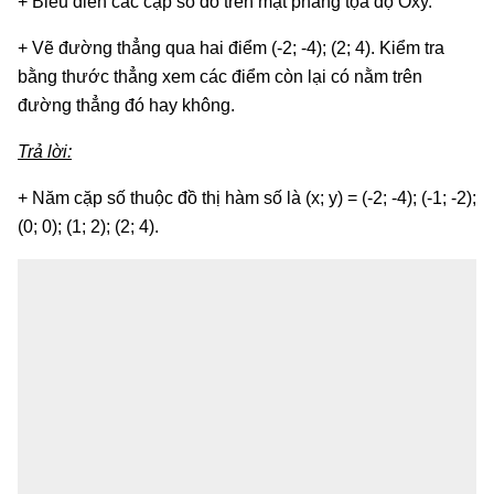
+ Biểu diễn các cặp số đó trên mặt phẳng tọa độ Oxy.
+ Vẽ đường thẳng qua hai điểm (-2; -4); (2; 4). Kiểm tra
bằng thước thẳng xem các điểm còn lại có nằm trên
đường thẳng đó hay không.
Trả lời:
+ Năm cặp số thuộc đồ thị hàm số là (x; y) = (-2; -4); (-1; -2);
(0; 0); (1; 2); (2; 4).