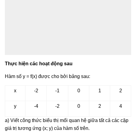
Thực hiện các hoạt động sau
Hàm số y = f(x) được cho bởi bảng sau:
x
-2
-1
0
1
2
y
-4
-2
0
2
4
a) Viết công thức biểu thị mối quan hệ giữa tất cả các cặp
giá trị tương ứng (x; y) của hàm số trên.