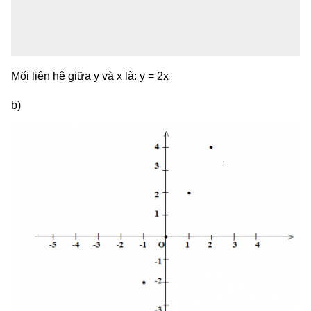
Mối liên hệ giữa y và x là: y = 2x
b)