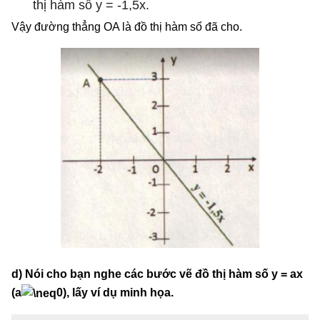
thị hàm số y = -1,5x.
Vậy đường thẳng OA là đồ thị hàm số đã cho.
d) Nói cho bạn nghe các bước vẽ đồ thị hàm số y = ax
(a
0), lấy ví dụ minh họa.