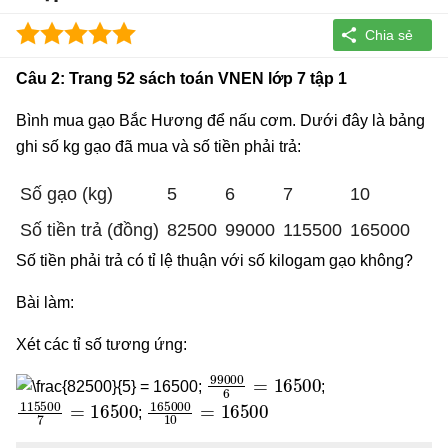
Câu 2: Trang 52 sách toán VNEN lớp 7 tập 1
Bình mua gạo Bắc Hương để nấu cơm. Dưới đây là bảng
ghi số kg gạo đã mua và số tiền phải trả:
Số gạo (kg)
5
6
7
10
Số tiền trả (đồng)
82500
99000
115500
165000
Số tiền phải trả có tỉ lệ thuận với số kilogam gạo không?
Bài làm:
Xét các tỉ số tương ứng:
99000
6
=
16500
;
;
115500
7
=
16500
165000
10
=
16500
;