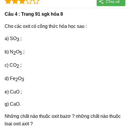
Câu 4 : Trang 91 sgk hóa 8
Cho các oxit có công thức hóa học sau :
a) SO
;
3
b) N
O
;
2
5
c) CO
;
2
d) Fe
O
2
3
e) CuO ;
g) CaO.
Những chất nào thuộc oxit bazơ ? những chất nào thuộc
loại oxit axit ?