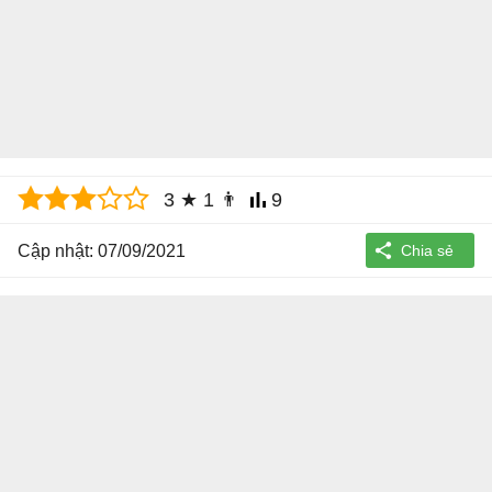
3
★
1
👨
9
Cập nhật: 07/09/2021