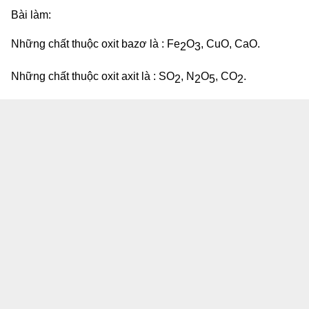
Bài làm:
Những chất thuộc oxit bazơ là : Fe
O
, CuO, CaO.
2
3
Những chất thuộc oxit axit là : SO
, N
O
, CO
.
2
2
5
2