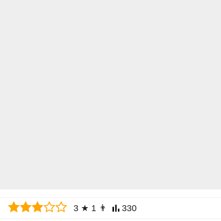
3
★
1
👨
330