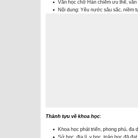
Văn học chữ Hán chiếm ưu thế, văn h
Nội dung: Yêu nước sâu sắc, niềm tự 
Thành tựu về khoa học
:
Khoa học phát triển, phong phú, đa 
Sử học, địa lí, y học, toán học đã đ