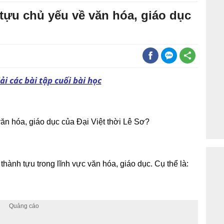
ựu chủ yếu về văn hóa, giáo dục
i các bài tập cuối bài học
n hóa, giáo dục của Đại Việt thời Lê Sơ?
thành tựu trong lĩnh vực văn hóa, giáo dục. Cụ thể là: