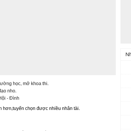
Nh
ường học, mở khoa thi.
đạo nho.
Hội - Đình
n hơn,tuyển chọn được nhiều nhân tài.