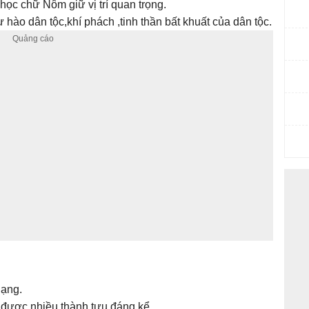
ọc chữ Nôm giữ vị trí quan trọng.
hào dân tộc,khí phách ,tinh thần bất khuất của dân tộc.
dạng.
ạt được nhiều thành tựu đáng kể.