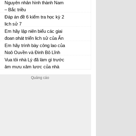
nào? Tại sao có tình trạng đó?
Nguyên nhân hình thành Nam
– Bắc triều
Đáp án đề 6 kiểm tra học kỳ 2
lịch sử 7
Em hãy lập niên biểu các giai
đoạn phát triển lịch sử của Ấn
Độ?
Em hãy trình bày công lao của
Ngô Quyền và Đinh Bộ Lĩnh
với nước ta trong buổi đầu
Vua tôi nhà Lý đã làm gì trước
độc lập?
âm mưu xâm lược của nhà
Tống ?