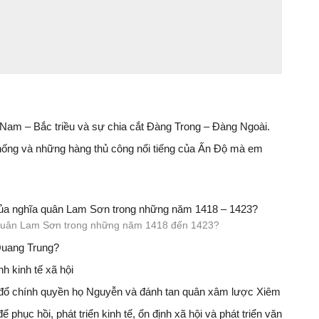
Nam – Bắc triều và sự chia cắt Đàng Trong – Đàng Ngoài.
hống và những hàng thủ công nổi tiếng của Ấn Độ mà em
 của nghĩa quân Lam Sơn trong những năm 1418 – 1423?
a quân Lam Sơn trong những năm 1418 đến 1423?
 Quang Trung?
h kinh tế xã hội
t đổ chính quyền họ Nguyễn và đánh tan quân xâm lược Xiêm
hục hồi, phát triển kinh tế, ổn định xã hội và phát triển văn