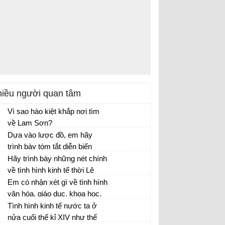
iều người quan tâm
Vì sao hào kiệt khắp nơi tìm
về Lam Sơn?
Vì sao hào kiệt khắp nơi tìm về Lam Sơn
Dựa vào lược đồ, em hãy
theo Lê Lợi khởi nghĩa
trình bày tóm tắt diễn biến
cuộc kháng chiến chống quân
Hãy trình bày những nét chính
Mông Cổ?
về tình hình kinh tế thời Lê
sơ?
Em có nhận xét gì về tình hình
văn hóa, giáo dục, khoa học,
nghệ thuật thời Trần ?
Tình hình kinh tế nước ta ở
nửa cuối thế kỉ XIV như thế