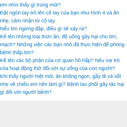
em nhìn thấy gì trong mũi?
Đặt ngón tay trỏ lên cổ tay của bạn như hình 4 và ấn
nhẹ, cảm nhận từ cổ tay
Nếu tim ngừng đập, điều gì sẽ xảy ra?
Kể tên những loại thức ăn, đồ uống gây hại cho tim,
mạch? Những việc các bạn nhỏ đã thực hiện để phòng
bệnh thấp tim?
Kể tên các bộ phận của cơ quan hô hấp? Nêu vai trò
của hoạt động thở đối với sự sống của con người?
Khi thấy người mệt mỏi, ăn không ngon, gầy đi và sốt
nhẹ về chiều em nên làm gì? Bệnh lao phổi gây tác hại
gì đối với người bệnh?