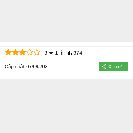
3
★
1
👨
374
Cập nhật: 07/09/2021