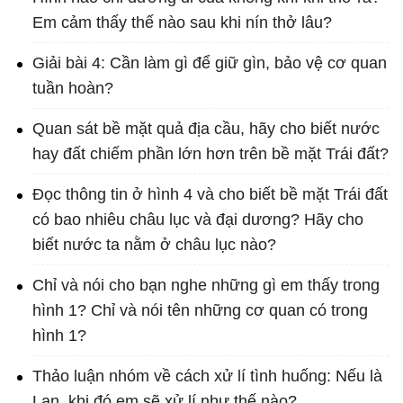
Em cảm thấy thế nào sau khi nín thở lâu?
Giải bài 4: Cần làm gì để giữ gìn, bảo vệ cơ quan
tuần hoàn?
Quan sát bề mặt quả địa cầu, hãy cho biết nước
hay đất chiếm phần lớn hơn trên bề mặt Trái đất?
Đọc thông tin ở hình 4 và cho biết bề mặt Trái đất
có bao nhiêu châu lục và đại dương? Hãy cho
biết nước ta nằm ở châu lục nào?
Chỉ và nói cho bạn nghe những gì em thấy trong
hình 1? Chỉ và nói tên những cơ quan có trong
hình 1?
Thảo luận nhóm về cách xử lí tình huống: Nếu là
Lan, khi đó em sẽ xử lí như thế nào?