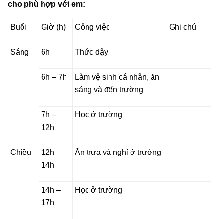
cho phù hợp với em:
Buổi
Giờ (h)
Công việc
Ghi chú
Sáng
6h
Thức dậy
6h – 7h
Làm vệ sinh cá nhân, ăn
sáng và đến trường
7h –
Học ở trường
12h
Chiều
12h –
Ăn trưa và nghỉ ở trường
14h
14h –
Học ở trường
17h