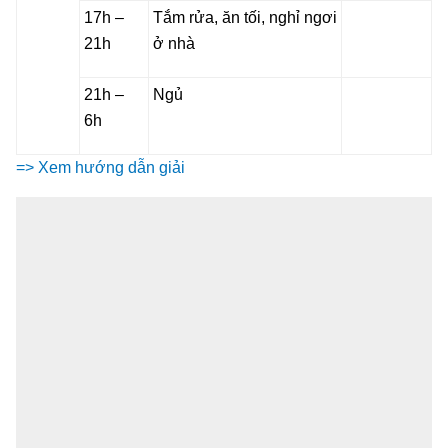
17h –
Tắm rửa, ăn tối, nghỉ ngơi
21h
ở nhà
21h –
Ngủ
6h
=> Xem hướng dẫn giải