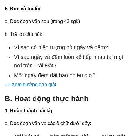
5. Đọc và trả lời
a. Đọc đoạn văn sau (trang 43 sgk)
b. Trả lời câu hỏi:
Vì sao có hiện tượng có ngày và đêm?
Vì sao ngày và đêm luôn kế tiếp nhau tại mọi
nơi trên Trái Đất?
Một ngày đêm dài bao nhiêu giờ?
=> Xem hướng dẫn giải
B. Hoạt động thực hành
1. Hoàn thành bài tập
a. Đọc đoạn văn và các ô chữ dưới đây: