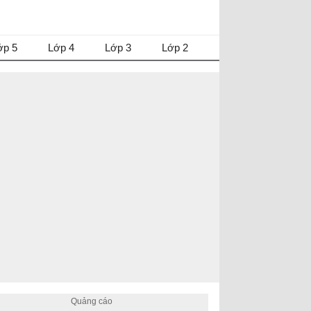
ớp 5
Lớp 4
Lớp 3
Lớp 2