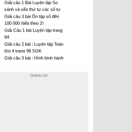
Giải câu 1 Bài Luyện tập So
sánh và xếp thứ tự các số tự
nhiên
Giải câu 3 bài Ôn tập số đến
100 000 (tiếp theo 2)
Giải Câu 1 bài Luyện tập trang
84
Giải câu 2 bài : Luyện tập Toán
lớp 4 trang 98 SGK
Giải câu 3 bài : Hình bình hành