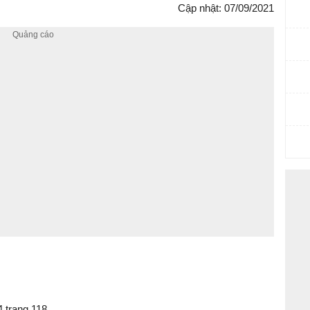
Cập nhật: 07/09/2021
4 trang 118