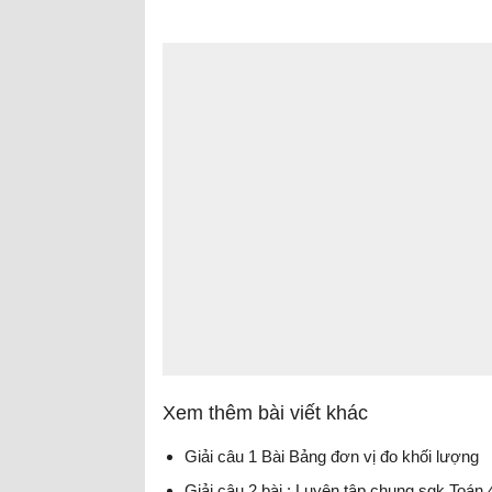
Xem thêm bài viết khác
Giải câu 1 Bài Bảng đơn vị đo khối lượng
Giải câu 2 bài : Luyện tập chung sgk Toán 