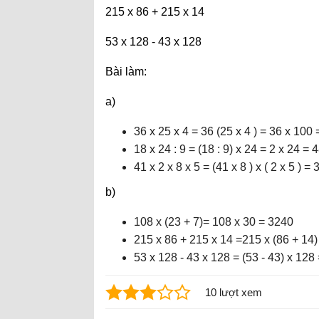
215 x 86 + 215 x 14
53 x 128 - 43 x 128
Bài làm:
a)
36 x 25 x 4 = 36 (25 x 4 ) = 36 x 100
18 x 24 : 9 = (18 : 9) x 24 = 2 x 24 = 
41 x 2 x 8 x 5 = (41 x 8 ) x ( 2 x 5 ) 
b)
108 x (23 + 7)= 108 x 30 = 3240
215 x 86 + 215 x 14 =215 x (86 + 14
53 x 128 - 43 x 128 = (53 - 43) x 128
10 lượt xem