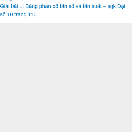
Giải bài 1: Bảng phân bố tần số và tần suất – sgk Đại
số 10 trang 110