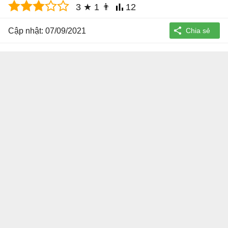
3
★
1
👨
12
Cập nhật: 07/09/2021