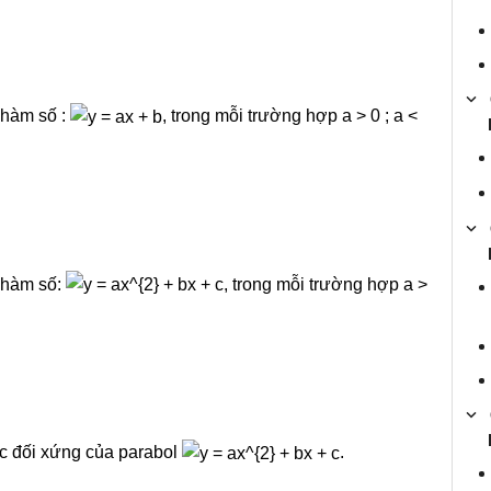
 hàm số :
, trong mỗi trường hợp a > 0 ; a <
 hàm số:
, trong mỗi trường hợp a >
ục đối xứng của parabol
.