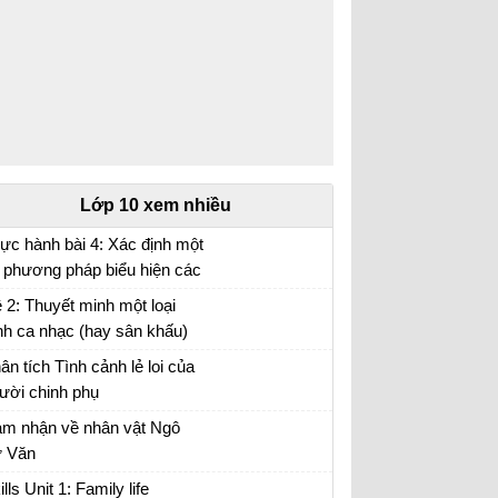
Lớp 10 xem nhiều
ực hành bài 4: Xác định một
 phương pháp biểu hiện các
i tượng địa lí trên bản đồ Địa
 2: Thuyết minh một loại
 10 trang 17
nh ca nhạc (hay sân khấu)
 anh (chị) hằng yêu thích.
ân tích Tình cảnh lẻ loi của
ười chinh phụ
ân tích đoạn trích Tình cảnh lẻ loi của người
m nhận về nhân vật Ngô
inh phụ
 Văn
m nhận về nhân vật Ngô Tử Văn trong bài
ills Unit 1: Family life