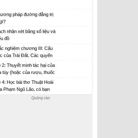
uyện chức phán sự đền Tản Viên
ương pháp đường đẳng trị
 gì?
 tập Địa 10
ch nhận xét bảng số liệu và
ểu đồ
 tập Địa 10
ắc nghiệm chương III: Cấu
úc của Trái Đất. Các quyển
a lớp vỏ địa lí
 2: Thuyết minh tác hại của
 túy (hoặc của rượu, thuốc
…) đối với đời sống con
 4: Học bài thơ Thuật Hoài
ười.
a Phạm Ngũ Lão, có bạn
o rằng: Sự hổ thẹn của tác
 là thái quá, kiêu kì...