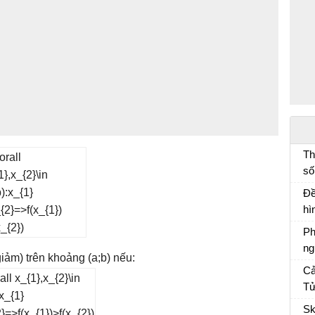
Th
số
đố
Đề
lí
hì
mà
Ph
ng
giảm) trên khoảng (a;b) nếu:
Ph
Cả
ch
Tử
Cả
Sk