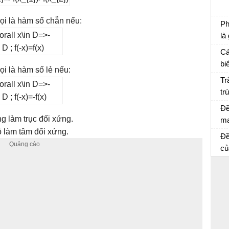
Ch
ọi là hàm số chẵn nếu:
Ph
là
Ôn
Cá
bi
ọi là hàm số lẻ nếu:
Ôn
Tr
tr
củ
Đề
g làm trục đối xứng.
ma
lá
ộ làm tâm đối xứng.
Đề
ng
củ
ch
giả