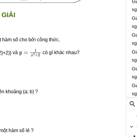
Gi
sg
GIẢI
Gi
sg
Gi
t hàm số cho bởi công thức.
sg
y
=
1
x
2
+
2
Gi
và
có gì khác nhau?
sg
Gi
sg
Gi
ên khoảng (a; b) ?
sg
một hàm số lẻ ?