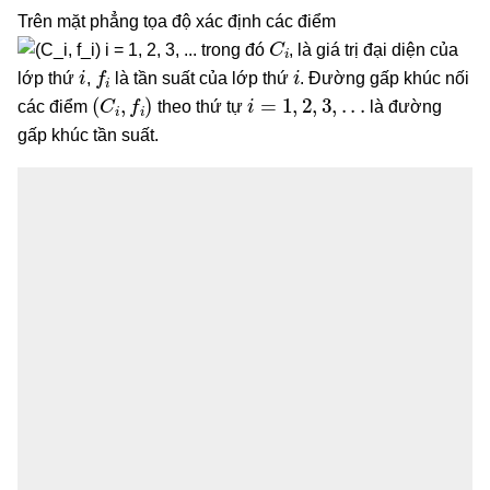
Trên mặt phẳng tọa độ xác định các điểm
C
i
trong đó
, là giá trị đại diện của
i
f
i
i
lớp thứ
,
là tần suất của lớp thứ
. Đường gấp khúc nối
(
C
i
,
f
i
)
i
=
1
,
2
,
3
,
.
.
.
các điểm
theo thứ tự
là đường
gấp khúc tần suất.