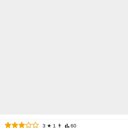
3
★
1
👨
60