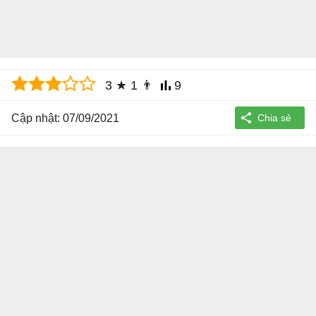
3
★
1
👨
9
Cập nhật: 07/09/2021