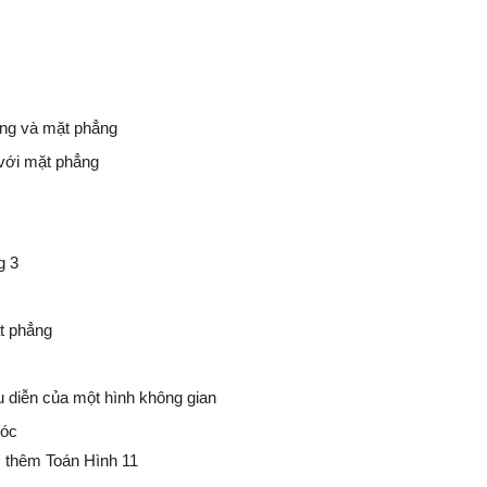
ẳng và mặt phẳng
với mặt phẳng
g 3
t phẳng
u diễn của một hình không gian
góc
thêm Toán Hình 11