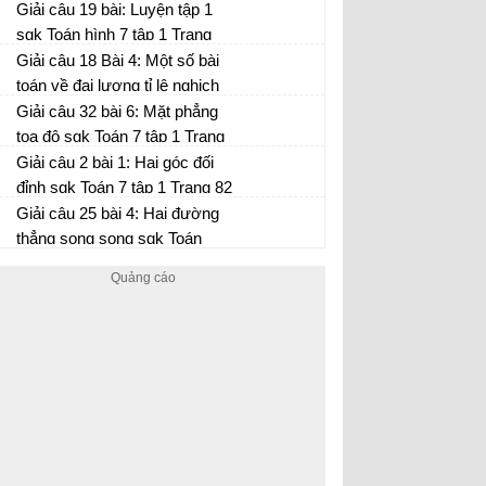
114
Giải câu 19 bài: Luyện tập 1
sgk Toán hình 7 tập 1 Trang
114
Giải câu 18 Bài 4: Một số bài
toán về đại lượng tỉ lệ nghịch
sgk Toán 7 tập 1 Trang 61
Giải câu 32 bài 6: Mặt phẳng
tọa độ sgk Toán 7 tập 1 Trang
67
Giải câu 2 bài 1: Hai góc đối
đỉnh sgk Toán 7 tập 1 Trang 82
Giải câu 25 bài 4: Hai đường
thẳng song song sgk Toán
hình 7 tập 1 Trang 91