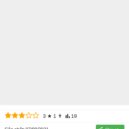
3
★
1
👨
19