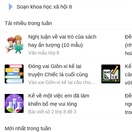
Soạn khoa học xã hội 8
Tải nhiều trong tuần
Nghị luận về vai trò của sách
Đề 
hay ấn tượng (10 mẫu)
(n
Văn mẫu lớp 8
ho
chu
Đóng vai Giôn-xi kể lại
Kể
truyện Chiếc lá cuối cùng
cả
Vào vai Giôn-xi kể lại câu chuyện Chiếc lá cuối cùng
vớ
Kể về một việc em đã làm
Đề
khiến bố mẹ vui lòng
ng
Bài viết số 2 lớp 8 đề 3
tro
Mới nhất trong tuần