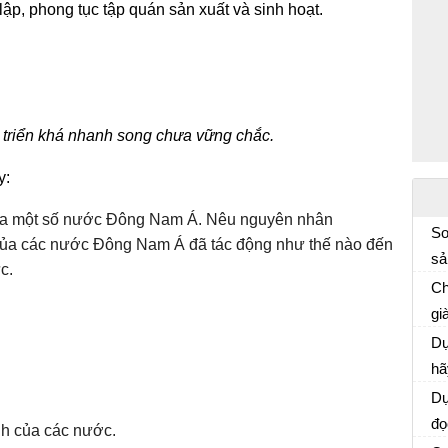
lập, phong tục tập quán sản xuất và sinh hoạt.
 triển khá nhanh song chưa vững chắc.
y:
của một số nước Đông Nam Á. Nêu nguyên nhân
So
tế của các nước Đông Nam Á đã tác động như thế nào đến
sả
c.
Kh
Ch
gi
Kh
Nê
Dự
kh
hã
mi
Dự
th
đọ
nh của các nước.