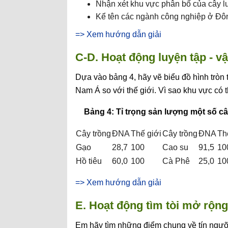
Nhận xét khu vực phân bố của cây l
Kể tên các ngành công nghiệp ở Đ
=> Xem hướng dẫn giải
C-D. Hoạt động luyện tập - v
Dựa vào bảng 4, hãy vẽ biểu đồ hình tròn 
Nam Á so với thế giới. Vì sao khu vực có 
Bảng 4: Tỉ trọng sản lượng một số c
Cây trồng
ĐNA
Thế giới
Cây trồng
ĐNA
Th
Gạo
28,7
100
Cao su
91,5
10
Hồ tiêu
60,0
100
Cà Phê
25,0
10
=> Xem hướng dẫn giải
E. Hoạt động tìm tòi mở rộng
Em hãy tìm những điểm chung về tín ngưỡn