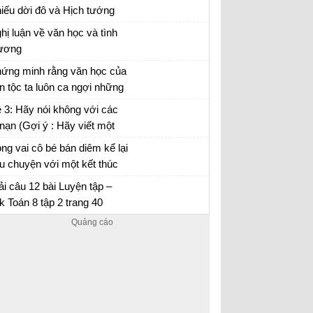
y na...)
iếu dời đô và Hịch tướng
, hãy nêu suy nghĩ của em
hị luận về văn học và tình
 vai trò của người lãnh đạo
ương
h minh...
ết một bài văn nghị luận về văn học và tình
ứng minh rằng văn học của
ương lớp 8
n tộc ta luôn ca ngợi những
 biết “thương người như thể
n học và tình thương
 3: Hãy nói không với các
ương thân” và nghiêm khắc
 nạn (Gợi ý : Hãy viết một
ê bình những kẻ thờ ơ
i nghị luận để nêu rõ tác hại
ng vai cô bé bán diêm kể lại
a một trong các tệ nạn xã
u chuyện với một kết thúc
i mà chúng ta cần phải
ới
ng vai cô bé bán diêm kể lại câu chuyện về
ải câu 12 bài Luyện tập –
ơng quyết...
ộc đời mình với các kết thúc khác nhau
k Toán 8 tập 2 trang 40