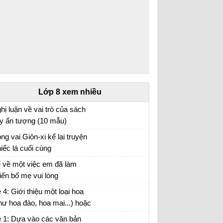
Lớp 8 xem nhiều
hị luận về vai trò của sách
y ấn tượng (10 mẫu)
n mẫu lớp 8
ng vai Giôn-xi kể lại truyện
iếc lá cuối cùng
o vai Giôn-xi kể lại câu chuyện Chiếc lá cuối
 về một việc em đã làm
ng
iến bố mẹ vui lòng
i viết số 2 lớp 8 đề 3
 4: Giới thiệu một loại hoa
hư hoa đào, hoa mai...) hoặc
t loại cây (như cây chuối,
 1: Dựa vào các văn bản