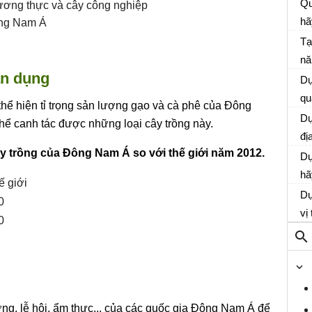
qu
Qu
ương thực và cây công nghiệp
th
hã
ông Nam Á
bi
ph
Tạ
nà
nă
vớ
ận dụng
nư
Dự
má
qu
thể hiện tỉ trọng sản lượng gạo và cà phê của Đông
Đà
th
Dự
thể canh tác được những loại cây trồng này.
th
đị
ây trồng của Đông Nam Á so với thế giới năm 2012.
và
Dự
hã
ế giới
mẫ
Dự
0
có
vị
0
nà
mi
đồ
B
hư
ở 
g, lễ hội, ẩm thực... của các quốc gia Đông Nam Á để