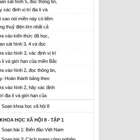
an sát hình 5, hãy: Hoàn
an sát hình 5, đọc thông tin,
ành bảng theo mẫu sau, cho
y xác định vị trí địa lí và
ết tại sao mùa khô ở miền
ạm vi lãnh thổ của miền
i sao nói miền này có tiềm
y lại diễn ra gay gắt hơn so
ng thuỷ điện lớn nhất cả
i hai miền phía Bắc.
ớc. Hãy kể tên các nhà
a vào kiến thức đã học,
y thuỷ điện lớn trên sông
an sát hình 3, 4 và đọc
.
ông tin, hoàn thành bảng
a vào hình 3, xác định vị trí
eo mẫu sau:
a lí và giới hạn của miền Bắc
 Bắc Trung Bộ
a vào hình 2, đọc thông tin,
y: Hoàn thành bảng theo
u sau. Cho biết trong miền
a vào hình 2, hãy xác định
 những hệ thống sông lớn
 trí địa lí và giới hạn của
o. Việc đắp đê ngăn lũ lụt ở
ền Bắc và Đông Bắc Bắc
Soạn khoa học xã hội 8
ng bằng sông Hồng đã ảnh
ộ
ởng tới sự biến đổi địa hình
KHOA HỌC XÃ HỘI 8 - TẬP 1
đây như thế nào?
Soạn bài 1: Biển đảo Việt Nam
Soạn bài 3: Cách mạng công nghiệp