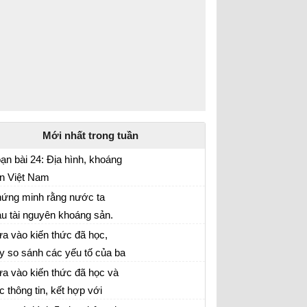
Mới nhất trong tuần
ạn bài 24: Địa hình, khoáng
n Việt Nam
oa học xã hội 8
ứng minh rằng nước ta
àu tài nguyên khoáng sản.
oa học xã hội lớp 8
u sự phân bố của một số
a vào kiến thức đã học,
oáng sản có trữ lượng lớn
y so sánh các yếu tố của ba
ền địa lí tự nhiên Việt Nam
a vào kiến thức đã học và
eo bảng sau:
c thông tin, kết hợp với