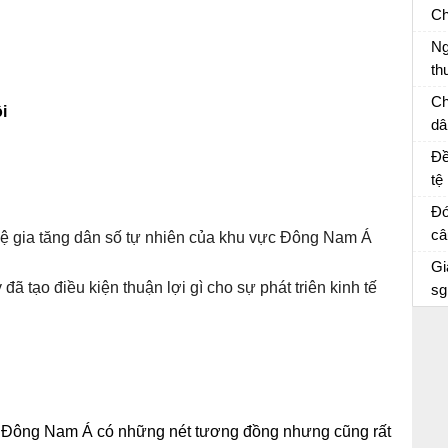
câ
Ch
sĩ
Ng
về
th
an
Vi
Ch
i
th
dâ
ai
Vă
Đề
th
tệ
ph
bà
Đó
củ
câ
 lệ gia tăng dân số tự nhiên của khu vực Đông Nam Á
hộ
m
Đó
Gi
cư
cu
ã tạo điều kiện thuận lợi gì cho sự phát triên kinh tế
sg
c Đông Nam Á có những nét tương đồng nhưng cũng rất