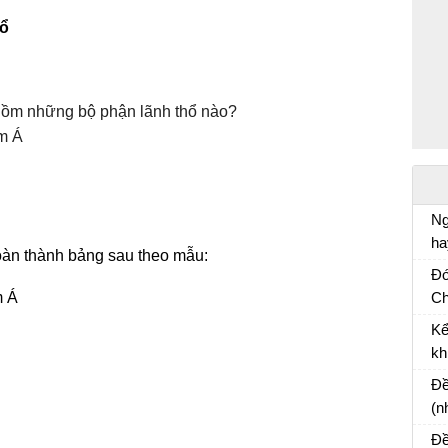
hổ
gồm những bộ phận lãnh thổ nào?
am Á
Ng
ha
hoàn thành bảng sau theo mẫu:
Vă
Đó
m Á
Ch
Và
Kể
cù
kh
Bà
Đề
(n
mộ
Đề