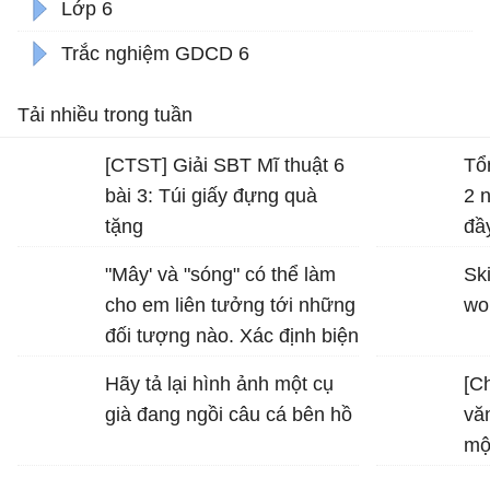
Lớp 6
Trắc nghiệm GDCD 6
Tải nhiều trong tuần
[CTST] Giải SBT Mĩ thuật 6
Tổ
bài 3: Túi giấy đựng quà
2 
tặng
đầ
"Mây' và "sóng" có thể làm
Ski
cho em liên tưởng tới những
wo
đối tượng nào. Xác định biện
pháp tu từ được sử dụng
Hãy tả lại hình ảnh một cụ
[C
trong hình ảnh "bình minh
già đang ngồi câu cá bên hồ
vă
vàng", "vầng trăng bạc" và
mộ
nêu tác dụng của biện pháp
tu từ đó