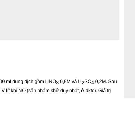
 100 ml dung dịch gồm HNO
0,8M và H
SO
0,2M. Sau
3
2
4
V lít khí NO (sản phẩm khử duy nhất, ở đktc). Giá trị