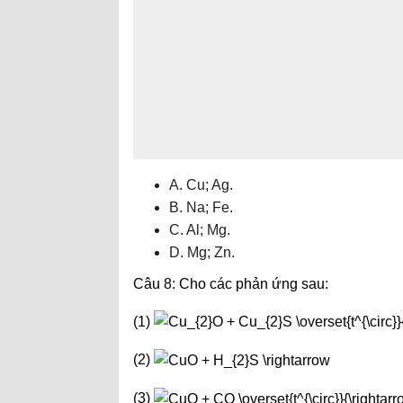
A. Cu; Ag.
B. Na; Fe.
C. Al; Mg.
D. Mg; Zn.
Câu 8: Cho các phản ứng sau:
(1)
(2)
(3)