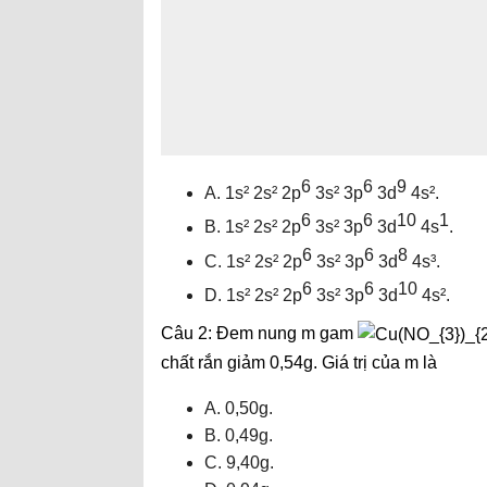
6
6
9
A. 1s² 2s² 2p
3s² 3p
3d
4s².
6
6
10
1
B. 1s² 2s² 2p
3s² 3p
3d
4s
.
6
6
8
C. 1s² 2s² 2p
3s² 3p
3d
4s³.
6
6
10
D. 1s² 2s² 2p
3s² 3p
3d
4s².
Câu 2: Đem nung m gam
chất rắn giảm 0,54g. Giá trị của m là
A. 0,50g.
B. 0,49g.
C. 9,40g.