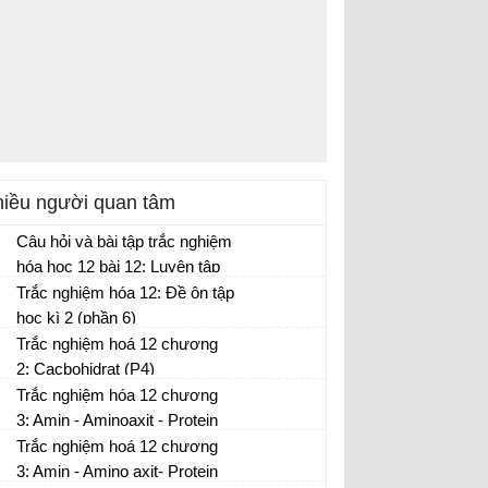
iều người quan tâm
Câu hỏi và bài tập trắc nghiệm
hóa học 12 bài 12: Luyện tập
cấu tạo và tính chất của amin,
Trắc nghiệm hóa 12: Đề ôn tập
amino axit và protein (P1)
học kì 2 (phần 6)
Trắc nghiệm hoá 12 chương
2: Cacbohidrat (P4)
Trắc nghiệm hóa 12 chương
3: Amin - Aminoaxit - Protein
(P6)
Trắc nghiệm hoá 12 chương
3: Amin - Amino axit- Protein