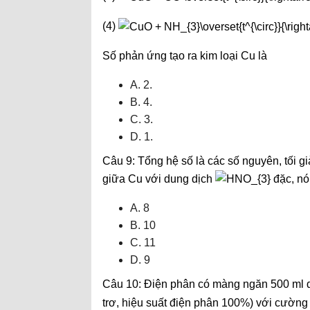
(4)
Số phản ứng tạo ra kim loại Cu là
A. 2.
B. 4.
C. 3.
D. 1.
Câu 9: Tổng hệ số là các số nguyên, tối g
giữa Cu với dung dịch
đặc, nó
A. 8
B. 10
C. 11
D. 9
Câu 10: Điện phân có màng ngăn 500 ml
trơ, hiệu suất điện phân 100%) với cường