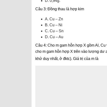
D. 0,94g.
Câu 3: Đồng thau là hợp kim
A. Cu – Zn
B. Cu – Ni
C. Cu – Sn
D. Cu – Au
Câu 4: Cho m gam hỗn hợp X gồm Al, Cu vào
cho m gam hỗn hợp X trên vào lượng dư axit
khử duy nhất, ở đktc). Giá trị của m là