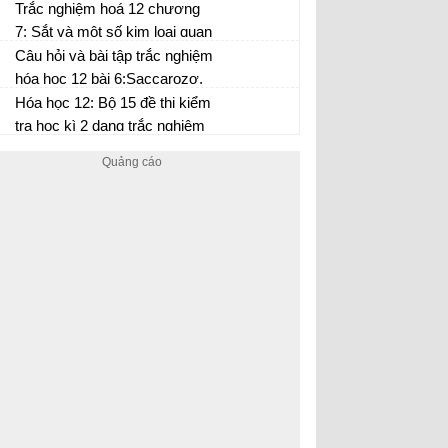
(P5)
Trắc nghiệm hoá 12 chương
7: Sắt và một số kim loại quan
trọng (P5)
Câu hỏi và bài tập trắc nghiệm
hóa học 12 bài 6:Saccarozơ,
tinh bột và xenlulozơ (P2)
Hóa học 12: Bộ 15 đề thi kiểm
tra học kì 2 dạng trắc nghiệm
(có đáp án)