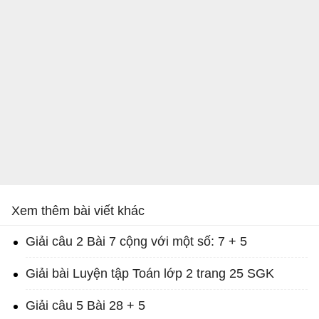
Xem thêm bài viết khác
Giải câu 2 Bài 7 cộng với một số: 7 + 5
Giải bài Luyện tập Toán lớp 2 trang 25 SGK
Giải câu 5 Bài 28 + 5