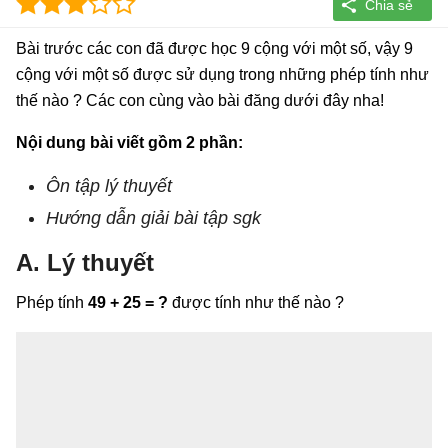
Bài trước các con đã được học 9 cộng với một số, vậy 9
cộng với một số được sử dụng trong những phép tính như
thế nào ? Các con cùng vào bài đăng dưới đây nha!
Nội dung bài viết gồm 2 phần:
Ôn tập lý thuyết
Hướng dẫn giải bài tập sgk
A. Lý thuyết
Phép tính
49 + 25 = ?
được tính như thế nào ?