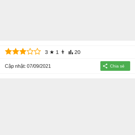
3
★
1
👨
20
Cập nhật: 07/09/2021