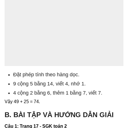
Đặt phép tính theo hàng dọc.
9 cộng 5 bằng 14, viết 4, nhớ 1.
4 cộng 2 bằng 6, thêm 1 bằng 7, viết 7.
Vậy 49 + 25 = 74.
B. BÀI TẬP VÀ HƯỚNG DẪN GIẢI
Câu 1: Trang 17 - SGK toán 2