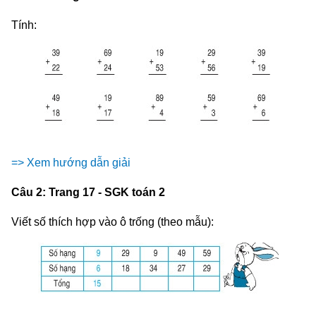
Tính:
=> Xem hướng dẫn giải
Câu 2: Trang 17 - SGK toán 2
Viết số thích hợp vào ô trống (theo mẫu):