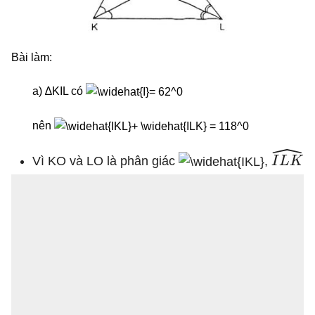
Bài làm:
a) ∆KIL có
nên
I
L
K
^
Vì KO và LO là phân giác
,