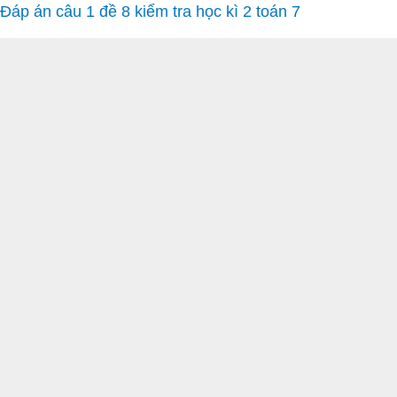
Đáp án câu 1 đề 8 kiểm tra học kì 2 toán 7