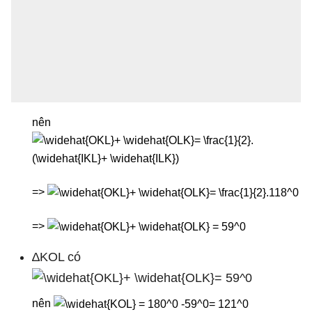
nên
=>
=>
∆KOL có
nên