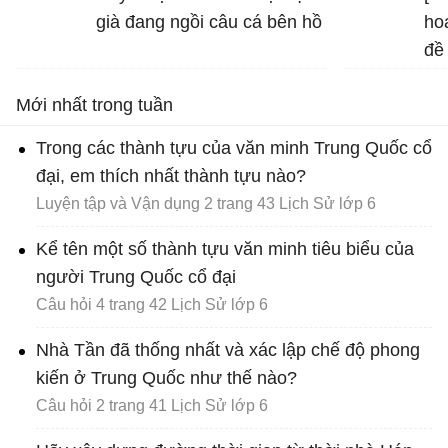
trong hình ảnh "bình minh
già đang ngồi câu cá bên hồ
ho
vàng", "vầng trăng bạc" và
đề
nêu tác dụng của biện pháp
mô
tu từ đó
Mới nhất trong tuần
Trong các thành tựu của văn minh Trung Quốc cổ
đại, em thích nhất thành tựu nào?
Luyện tập và Vận dụng 2 trang 43 Lịch Sử lớp 6
Kể tên một số thành tựu văn minh tiêu biểu của
người Trung Quốc cổ đại
Câu hỏi 4 trang 42 Lịch Sử lớp 6
Nhà Tần đã thống nhất và xác lập chế độ phong
kiến ở Trung Quốc như thế nào?
Câu hỏi 2 trang 41 Lịch Sử lớp 6