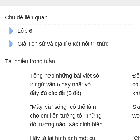
Chủ đề liên quan
Lớp 6
Giải lịch sử và địa lí 6 kết nối tri thức
Tải nhiều trong tuần
Tổng hợp những bài viết số
Đề
2 ngữ văn 6 hay nhất với
có
đầy đủ các đề (5 đề)
kh
dị
"Mây' và "sóng" có thể làm
Ski
ho
cho em liên tưởng tới những
wo
đối tượng nào. Xác định biện
pháp tu từ được sử dụng
Hãy tả lại hình ảnh một cụ
[Ch