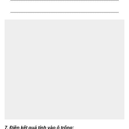
..............................................................................................
7. Điền kết quả tính vào ô trống: