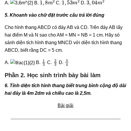
A.
B.
C.
D.
5. Khoanh vào chữ đặt trước câu trả lời đúng
Cho hình thang ABCD có đáy AB và CD. Trên đáy AB lấy
hai điểm M và N sao cho AM = MN = NB = 1 cm. Hãy só
sánh diện tích hình thang MNCD với diện tích hình thang
ABCD, biết rằng DC = 5 cm.
1
3
2
3
3
4
A.
B.
C.
D.
Phần 2. Học sinh trình bày bài làm
6. Tính diện tích hình thang biết trung bình cộng độ dài
hai đáy là 4m 2dm và chiều cao là 2,5m.
Bài giải
..............................................................................................
..............................................................................................