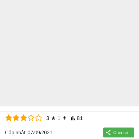
3
★
1
👨
81
Cập nhật: 07/09/2021