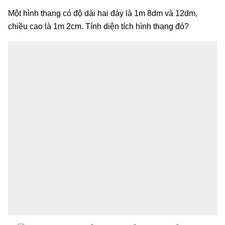
Một hình thang có độ dài hai đáy là 1m 8dm và 12dm,
chiều cao là 1m 2cm. Tính diện tích hình thang đó?
1
,
8
m
2
1
,
53
m
2
3
,
04
m
2