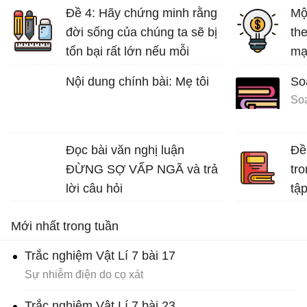
Đề 4: Hãy chứng minh rằng
Mộ
đời sống của chúng ta sẽ bị
th
tổn bại rất lớn nếu mỗi
mạ
người không có ý thức bảo
tuổ
Nội dung chính bài: Mẹ tôi
So
vệ môi trường sống.
Bài văn mẫu lớp 7 số 5 đề 4
Đọc bài văn nghị luận
Đề 
ĐỪNG SỢ VẤP NGÃ và trả
tro
lời câu hỏi
tập
Bài
Mới nhất trong tuần
Trắc nghiệm Vật Lí 7 bài 17
Sự nhiễm điện do cọ xát
Trắc nghiệm Vật Lí 7 bài 23