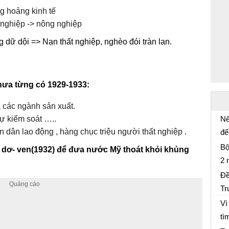
g hoảng kinh tế
g nghiệp -> nông nghiệp
g dữ dội => Nạn thất nghiệp, nghèo đói tràn lan.
hưa từng có 1929-1933:
 các ngành sản xuất.
ự kiểm soát …..
Nê
 dân lao động , hàng chục triệu người thất nghiệp .
đế
Ôn
Bộ
 dơ- ven(1932) để đưa nước Mỹ thoát khỏi khủng
2 
Đề
Đề
Tr
Đề
Th
Vì
tì
Lị