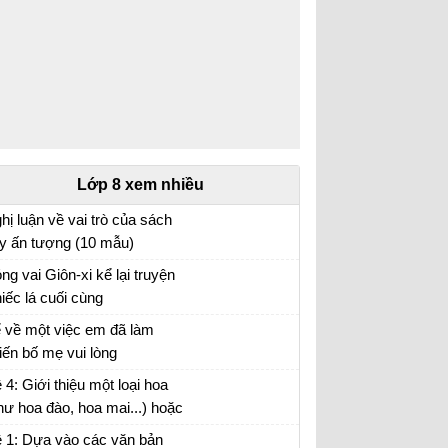
Lớp 8 xem nhiều
hị luận về vai trò của sách
y ấn tượng (10 mẫu)
n mẫu lớp 8
ng vai Giôn-xi kể lại truyện
iếc lá cuối cùng
o vai Giôn-xi kể lại câu chuyện Chiếc lá cuối
 về một việc em đã làm
ng
iến bố mẹ vui lòng
i viết số 2 lớp 8 đề 3
 4: Giới thiệu một loại hoa
hư hoa đào, hoa mai...) hoặc
t loại cây (như cây chuối,
 1: Dựa vào các văn bản