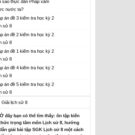
i sao thực dân Pháp xâm
ợc nước ta?
ch sử lớp 8
p án đề 3 kiểm tra học kỳ 2
ch sử 8
p án đề 2 kiểm tra học kỳ 2
ch sử 8
p án đề 1 kiểm tra học kỳ 2
ch sử 8
p án đề 4 kiểm tra học kỳ 2
ch sử 8
p án đề 5 kiểm tra học kỳ 2
ch sử 8
Giải lịch sử 8
Ở đây bạn có thể tìm thấy: ôn tập kiến
thức trọng tâm môn Lịch sử 8, hướng
dẫn giải bài tập SGK Lịch sử 8 một cách