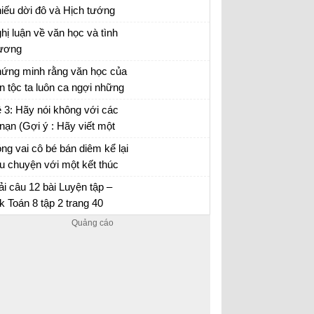
y na...)
iếu dời đô và Hịch tướng
, hãy nêu suy nghĩ của em
hị luận về văn học và tình
 vai trò của người lãnh đạo
ương
h minh...
ết một bài văn nghị luận về văn học và tình
ứng minh rằng văn học của
ương lớp 8
n tộc ta luôn ca ngợi những
 biết “thương người như thể
n học và tình thương
 3: Hãy nói không với các
ương thân” và nghiêm khắc
 nạn (Gợi ý : Hãy viết một
ê bình những kẻ thờ ơ
i nghị luận để nêu rõ tác hại
ng vai cô bé bán diêm kể lại
a một trong các tệ nạn xã
u chuyện với một kết thúc
i mà chúng ta cần phải
ới
ng vai cô bé bán diêm kể lại câu chuyện về
ải câu 12 bài Luyện tập –
ơng quyết...
ộc đời mình với các kết thúc khác nhau
k Toán 8 tập 2 trang 40