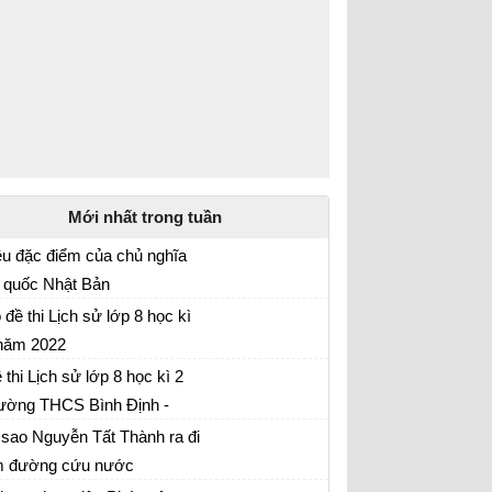
Mới nhất trong tuần
u đặc điểm của chủ nghĩa
 quốc Nhật Bản
 tập Lịch sử 8
 đề thi Lịch sử lớp 8 học kì
năm 2022
 thi Lịch sử lớp 8 học kì 2 năm 2022
 thi Lịch sử lớp 8 học kì 2
ường THCS Bình Định -
 thi Lịch sử lớp 8 học kì 2
ái Bình năm 2021 - 2022
 sao Nguyễn Tất Thành ra đi
m đường cứu nước
ch sử lớp 8