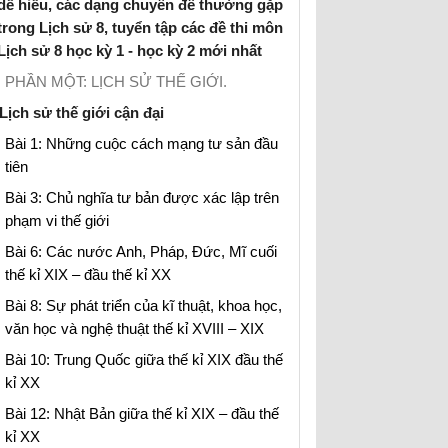
dễ hiểu, các dạng chuyên đề thường gặp
trong Lịch sử 8, tuyển tập các đề thi môn
Lịch sử 8 học kỳ 1 - học kỳ 2 mới nhất
PHẦN MỘT: LỊCH SỬ THẾ GIỚI.
Lịch sử thế giới cận đại
Bài 1: Những cuộc cách mạng tư sản đầu
tiên
Bài 3: Chủ nghĩa tư bản được xác lập trên
phạm vi thế giới
Bài 6: Các nước Anh, Pháp, Đức, Mĩ cuối
thế kỉ XIX – đầu thế kỉ XX
Bài 8: Sự phát triển của kĩ thuật, khoa học,
văn học và nghệ thuật thế kỉ XVIII – XIX
Bài 10: Trung Quốc giữa thế kỉ XIX đầu thế
kỉ XX
Bài 12: Nhật Bản giữa thế kỉ XIX – đầu thế
kỉ XX