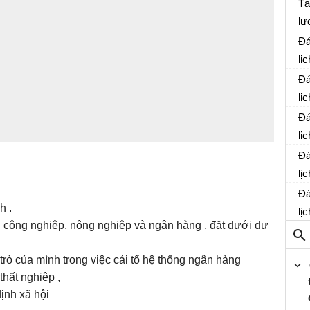
Tạ
lư
Lị
Đá
lị
Đá
lị
Đá
lị
Đá
lị
Đá
h .
lị
 công nghiệp, nông nghiệp và ngân hàng , đặt dưới dự
rò của mình trong việc cải tổ hệ thống ngân hàng
thất nghiệp ,
ịnh xã hội