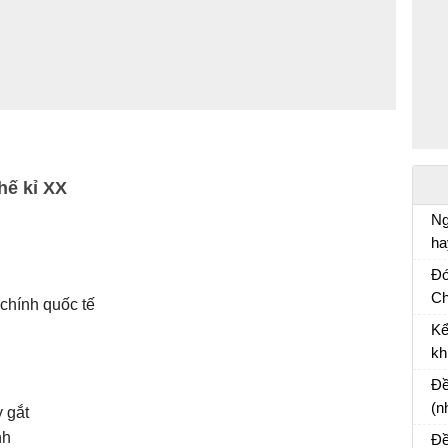
hế kỉ XX
Ng
ha
Vă
Đó
Ch
 chính quốc tế
Và
Kể
cù
kh
Bà
Đề
(n
 gắt
mộ
nh
Đề