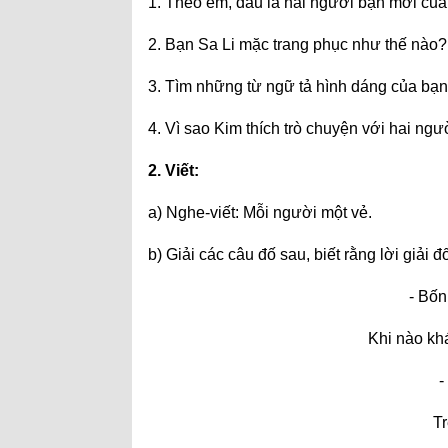
1. Theo em, đâu là hai người bạn mới củ
2. Bạn Sa Li mặc trang phục như thế nào?
3. Tìm những từ ngữ tả hình dáng của bạn
4. Vì sao Kim thích trò chuyện với hai ng
2. Viết:
a) Nghe-viết: Mỗi người một vẻ.
b) Giải các câu đố sau, biết rằng lời giải 
- Bốn
Khi nào kh
-
Tr