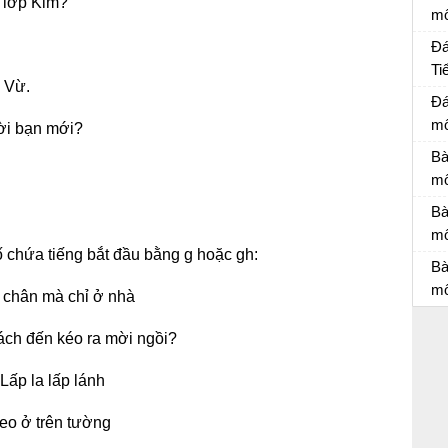
a lớp Kim?
m
Bà
Đá
Ti
 Vừ.
Đá
Đá
mô
ười bạn mới?
Đá
Bà
mô
Bà
Bà
mô
đố chứa tiếng bắt đầu bằng g hoặc gh:
Bà
Bà
mô
 chân mà chỉ ở nhà
Bà
ách đến kéo ra mời ngồi?
 Lấp la lấp lánh
eo ở trên tường