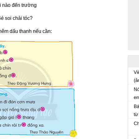
i nào đến trường
é soi chải tóc?
thêm dấu thanh nếu cần:
Vi
(ả
Tậ
th
Nó
em
Bá
từ
Ch