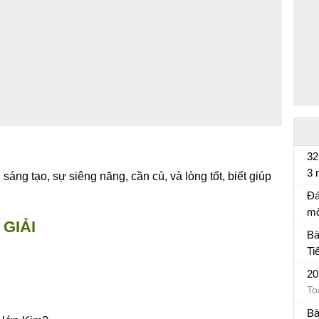
32
3 
áng tạo, sự siêng năng, cần cù, và lòng tốt, biết giúp
Bà
Đá
mô
GIẢI
Đá
Bà
Ti
Bà
20
To
Bà