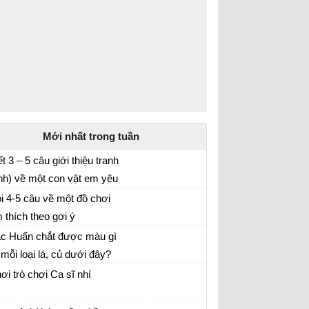
Mới nhất trong tuần
ết 3 – 5 câu giới thiệu tranh
nh) về một con vật em yêu
p làm văn lớp 2
ích
i 4-5 câu về một đồ chơi
 thích theo gợi ý
c Huấn chắt được màu gì
 mỗi loại lá, củ dưới đây?
ơi trò chơi Ca sĩ nhí