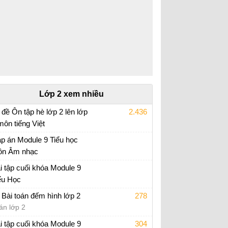
Lớp 2 xem nhiều
 đề Ôn tập hè lớp 2 lên lớp
2.436
môn tiếng Việt
i tập ôn hè lớp 2 lên 3
p án Module 9 Tiểu học
n Âm nhạc
p án trắc nghiệm Module 9 Tiểu học
i tập cuối khóa Module 9
ểu Học
i tập cuối khóa Module 9 Tiểu Học đầy đủ
 Bài toán đếm hình lớp 2
278
án lớp 2
i tập cuối khóa Module 9
304