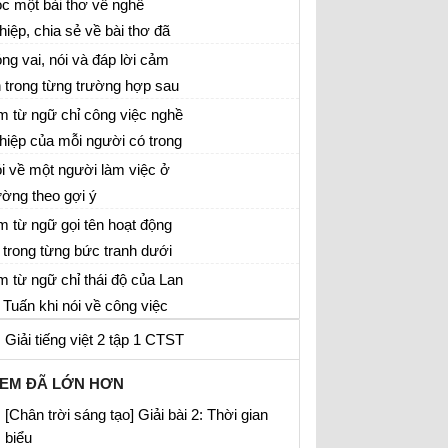
c một bài thơ về nghề
hiệp, chia sẻ về bài thơ đã
c
ng vai, nói và đáp lời cảm
 trong từng trường hợp sau
m từ ngữ chỉ công việc nghề
hiệp của mỗi người có trong
ng bức tranh dưới đây
i về một người làm việc ở
ường theo gợi ý
m từ ngữ gọi tên hoạt động
 trong từng bức tranh dưới
y
m từ ngữ chỉ thái độ của Lan
 Tuấn khi nói về công việc
a bố mẹ mình
Giải tiếng việt 2 tập 1 CTST
EM ĐÃ LỚN HƠN
[Chân trời sáng tạo] Giải bài 2: Thời gian
biểu