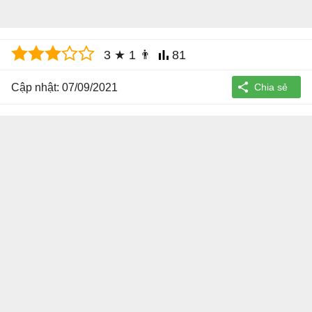
3
★
1
👨
81
Cập nhật: 07/09/2021