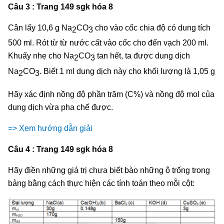
Câu 3 : Trang 149 sgk hóa 8
Cân lấy 10,6 g Na
CO
cho vào cốc chia độ có dung tích
2
3
500 ml. Rót từ từ nước cất vào cốc cho đến vạch 200 ml.
Khuấy nhẹ cho Na
CO
tan hết, ta được dung dịch
2
3
Na
CO
. Biết 1 ml dung dịch này cho khối lượng là 1,05 g
2
3
Hãy xác định nồng độ phần trăm (C%) và nồng độ mol của
dung dịch vừa pha chế được.
=> Xem hướng dẫn giải
Câu 4 : Trang 149 sgk hóa 8
Hãy điền những giá trị chưa biết bào những ô trống trong
bảng bằng cách thực hiện các tính toán theo mỗi cột: