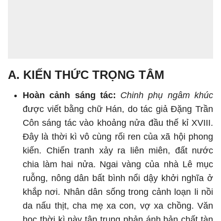
A. KIẾN THỨC TRỌNG TÂM
Hoàn cảnh sáng tác:
Chinh phụ ngâm khúc
được viết bằng chữ Hán, do tác giả Đặng Trần
Côn sáng tác vào khoảng nửa đầu thế kỉ XVIII.
Đây là thời kì vô cùng rối ren của xã hội phong
kiến. Chiến tranh xảy ra liên miên, đất nước
chia làm hai nửa. Ngai vàng của nhà Lê mục
ruỗng, nông dân bất bình nổi dậy khởi nghĩa ở
khắp nơi. Nhân dân sống trong cảnh loạn li nồi
da nấu thịt, cha mẹ xa con, vợ xa chồng. Văn
học thời kì này tập trung phản ánh bản chất tàn