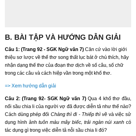
B. BÀI TẬP VÀ HƯỚNG DẪN GIẢI
Câu 1: (Trang 92 - SGK Ngữ văn 7)
Căn cứ vào lời giới
thiệu sơ lược về thể thơ song thất lục bát ở chú thích, hãy
nhận dạng thế thơ của đoạn thơ dịch về số câu, số chữ
trong các câu và cách hiệp vần trong một khổ thơ.
=> Xem hướng dẫn giải
Câu 2: (Trang 92- SGK Ngữ văn 7)
Qua 4 khố thơ đầu,
nổi sầu chia li của người vợ đã được diễn tả như thế nào?
Cách dùng phép đối
Chàng thì đi - Thiếp thì về
và việc sử
dụng hình ảnh
tuôn màu mây biếc, trải ngàn núi xanh
có
tác dụng gì trong việc diễn tả nỗi sầu chia li đó?