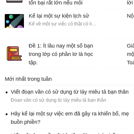
tổn bại rất lớn nếu mỗi
lời
người không có ý thức bảo
Kể lại một sự kiện lịch sử
Nộ
vệ môi trường sống.
Kể về một sự việc có thật có liên quan đến nhân vật hoặc sự kiện lịch sử
Bài văn mẫu lớp 7 số 5 đề 4
Đề 1: Ít lâu nay một số bạn
Giả
trong lớp có phần lơ là học
mộ
tập.
To
Bài văn mẫu lớp 7 số 5 đề 1
Mới nhất trong tuần
Viết đoạn văn có sử dụng từ láy miêu tả bạn thân
Đoạn văn có sử dụng từ láy miêu tả bạn thân
Hãy kể lại một sự việc em đã gây ra khiến bố, mẹ
buồn phiền?