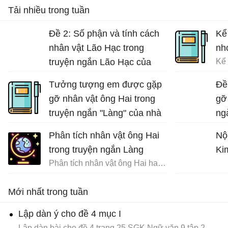
Tải nhiều trong tuần
Đề 2: Số phận và tính cách
Kể
nhân vật Lão Hạc trong
nh
truyện ngắn Lão Hạc của
Nam Cao.
Tưởng tượng em được gặp
Đề
gỡ nhân vật ông Hai trong
gỡ
truyện ngắn "Làng" của nhà
ng
văn Kim Lân và trò chuyện
nh
Phân tích nhân vật ông Hai
Nộ
cùng ông về những ngày
trong truyện ngắn Làng
Ki
tháng đi tản cư
Phân tích nhân vật ông Hai hay nhất
Tưởng tượng gặp gỡ và trò chuyện với ông Hai
Mới nhất trong tuần
Lập dàn ý cho đề 4 mục I
Lập dàn bài cho đề 4 trang 25 SGK Ngữ văn 9 tập 2