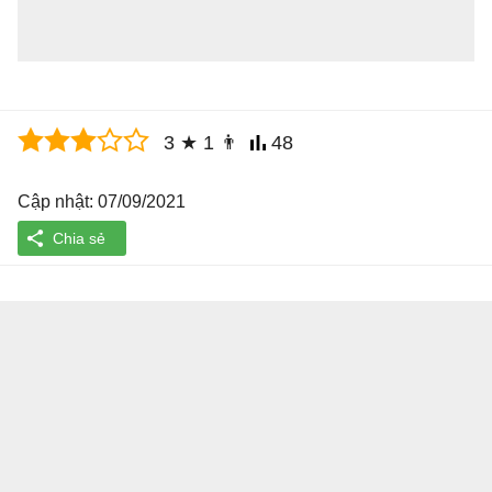
3
★
1
👨
48
Cập nhật: 07/09/2021