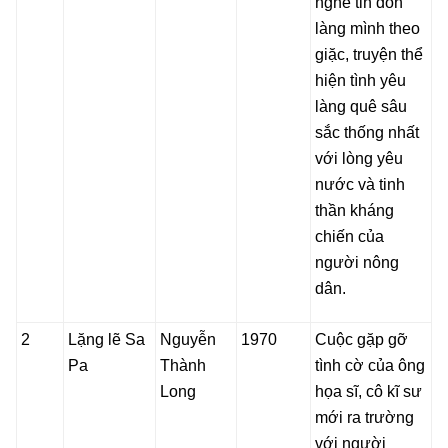
nghe tin đồn
làng mình theo
giặc, truyện thể
hiện tình yêu
làng quê sâu
sắc thống nhất
với lòng yêu
nước và tinh
thần kháng
chiến của
người nông
dân.
2
Lặng lẽ Sa
Nguyễn
1970
Cuộc gặp gỡ
Pa
Thành
tình cờ của ông
Long
họa sĩ, cô kĩ sư
mới ra trường
với người