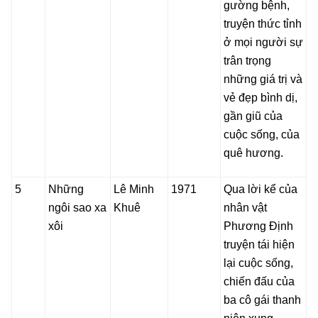
gường bệnh,
truyện thức tỉnh
ở mọi người sự
trân trọng
những giá trị và
vẻ đẹp bình dị,
gần giũ của
cuộc sống, của
quê hương.
5
Những
Lê Minh
1971
Qua lời kể của
ngôi sao xa
Khuê
nhân vật
xôi
Phương Định
truyện tái hiện
lại cuộc sống,
chiến đấu của
ba cô gái thanh