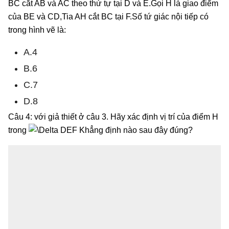
BC cắt AB và AC theo thứ tự tại D và E.Gọi H là giao điểm
của BE và CD,Tia AH cắt BC tại F.Số tứ giác nội tiếp có
trong hình vẽ là:
A.4
B.6
C.7
D.8
Câu 4: với giả thiết ở câu 3. Hãy xác định vị trí của điểm H
trong
Khẳng định nào sau đây đúng?