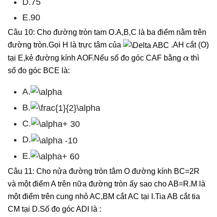
D.75
E.90
Câu 10: Cho đường tròn tam O.A,B,C là ba điểm nằm trên
đường tròn.Gọi H là trực tâm của
.AH cắt (O)
α
tại E,kẻ đường kính AOF.Nếu số đo góc CAF bằng
thì
số đo góc BCE là:
A.
B.
C.
D.
E.
Câu 11: Cho nửa đường tròn tâm O đường kính BC=2R
và một điểm A trên nữa đường tròn ấy sao cho AB=R.M là
một điểm trên cung nhỏ AC,BM cắt AC tại I.Tia AB cắt tia
CM tại D.Số đo góc ADI là :