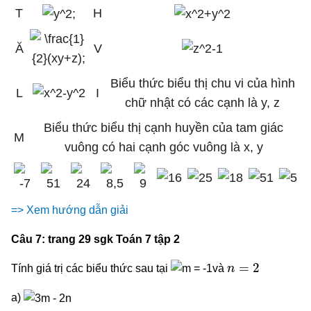
T
H
Ă
V
Biểu thức biểu thị chu vi của hình
L
I
chữ nhật có các cạnh là y, z
Biểu thức biểu thị cạnh huyền của tam giác
M
vuông có hai cạnh góc vuông là x, y
=> Xem hướng dẫn giải
Câu 7: trang 29 sgk Toán 7 tập 2
n
=
2
Tính giá trị các biểu thức sau tại
và
a)