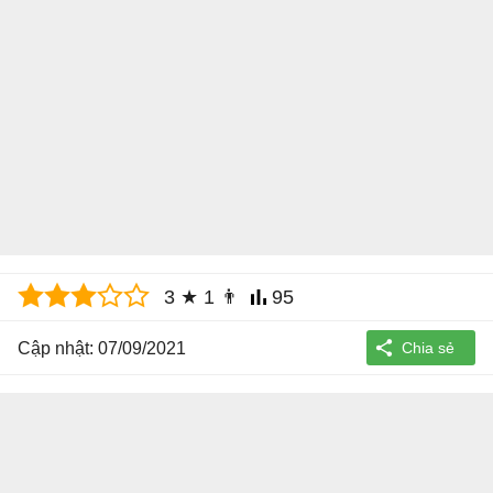
3
★
1
👨
95
Cập nhật: 07/09/2021