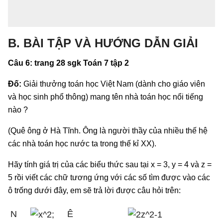
B. BÀI TẬP VÀ HƯỚNG DẪN GIẢI
Câu 6: trang 28 sgk Toán 7 tập 2
Đố:
Giải thưởng toán học Việt Nam (dành cho giáo viên
và học sinh phổ thông) mang tên nhà toán học nổi tiếng
nào ?
(Quê ông ở Hà Tĩnh. Ông là người thầy của nhiều thế hệ
các nhà toán học nước ta trong thế kỉ XX).
Hãy tính giá trị của các biểu thức sau tại x = 3, y = 4 và z =
5 rồi viết các chữ tương ứng với các số tìm được vào các
ô trống dưới đây, em sẽ trả lời được câu hỏi trên:
N
Ê