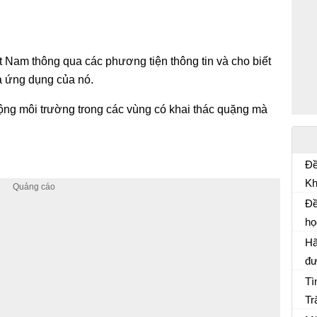
t Nam thông qua các phương tiện thông tin và cho biết
à ứng dụng của nó.
 động môi trường trong các vùng có khai thác quặng mà
Đề
Kh
Đề
TH
Đề
20
họ
Đề
Đì
Hã
đư
gi
Tì
Tr