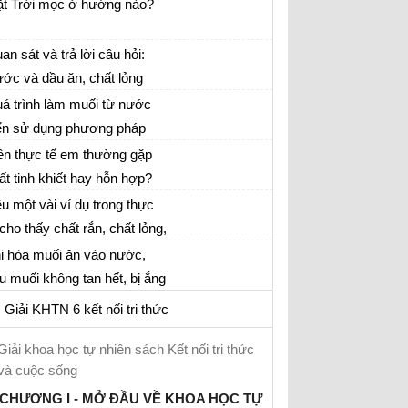
t, Mặt Trời) thích hợp cho
t Trời mọc ở hướng nào?
c chỗ trống cho mỗi câu hỏi
n dưới (ghi câu trả lời của
an sát và trả lời câu hỏi:
 vào vở)
ớc và dầu ăn, chất lỏng
o nặng hơn?....
á trình làm muối từ nước
ển sử dụng phương pháp
ch chất nào?
ên thực tế em thường gặp
ất tinh khiết hay hỗn hợp?
u một vài ví dụ trong thực
 cho thấy chất rắn, chất lỏng,
ất khí tan trong nước.
i hòa muối ăn vào nước,
u muối không tan hết, bị ắng
ống đáy thì có tạo thành
Giải KHTN 6 kết nối tri thức
yền phù không?
Giải khoa học tự nhiên sách Kết nối tri thức
và cuộc sống
CHƯƠNG I - MỞ ĐẦU VỀ KHOA HỌC TỰ