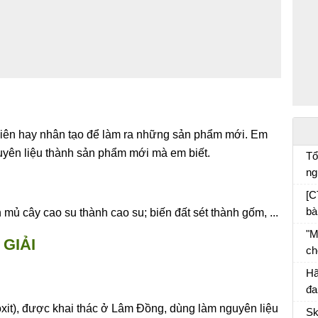
hiên hay nhân tạo để làm ra những sản phẩm mới. Em
guyên liệu thành sản phẩm mới mà em biết.
Tổ
ng
cá
[C
bà
mủ cây cao su thành cao su; biến đất sét thành gốm, ...
"M
GIẢI
ch
đố
Hã
ph
đa
tr
ôxit), được khai thác ở Lâm Đồng, dùng làm nguyên liệu
Sk
và