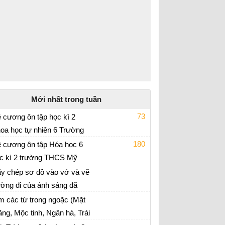
Mới nhất trong tuần
73
 cương ôn tập học kì 2
oa học tự nhiên 6 Trường
 thi học kì 2 môn KHTN 6
CS Mỹ Đình 2 năm 2021 -
180
 cương ôn tập Hóa học 6
22
c kì 2 trường THCS Mỹ
 thi giữa kì 2 Hóa 6 - Kết nối tri thức
nh 2 năm 2021 - 2022
y chép sơ đồ vào vở và vẽ
ờng đi của ánh sáng đã
úp ta nhìn thấy Hỏa tinh.
m các từ trong ngoặc (Mặt
ăng, Mộc tinh, Ngân hà, Trái