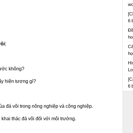
wo
tá
đó
[C
6 
câ
Đề
ho
ôi:
th
Câ
sá
họ
kể 
Hì
 xước không?
Lo
da
So
[C
ấy hiện tượng gì?
6 
di
ủa đá vôi trong nông nghiệp và công nghiệp.
c khai thác đá vôi đối với môi trường.