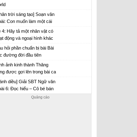
rld
c dụng của biện pháp tu từ
hân trời sáng tạo] Soạn văn
bài: Con muốn làm một cái
y
 4: Hãy tả một nhân vật có
ạt động và ngoại hình khác
ường mà em đã có dịp quan
u hỏi phần chuẩn bị bài Bài
t, đọc trong sách hoặc nghe
c đường đời đầu tiên
lại
nh ảnh kinh thành Thăng
ng được gợi lên trong bài ca
o số 1 có điểm gì đặc biệt?
ạn văn 6 trang 61 Chân trời sáng tạo
ánh diều] Giải SBT Ngữ văn
bài 6: Đọc hiểu – Cô bé bán
êm