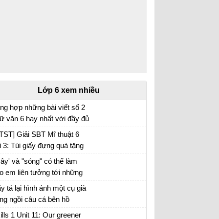
Lớp 6 xem nhiều
ng hợp những bài viết số 2
ữ văn 6 hay nhất với đầy đủ
c đề (5 đề)
TST] Giải SBT Mĩ thuật 6
i 3: Túi giấy đựng quà tặng
ây' và "sóng" có thể làm
o em liên tưởng tới những
i tượng nào. Xác định biện
y tả lại hình ảnh một cụ già
áp tu từ được sử dụng
ng ngồi câu cá bên hồ
ong hình ảnh "bình minh
ills 1 Unit 11: Our greener
ng", "vầng trăng bạc" và nêu